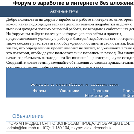
Форум о заработке в интернете без вложени
денег.
Активные темы
Добро пожаловать на форум о заработке и работе в интернете, на котором
можно найти подходящий вариант дополнительной подработки на дому с
высоким доходом помимо основной работы, не вкладывая собственных ден
На форуме вы найдете полезную информацию про сайты и проекты,
предоставляющие удаленную работу и быстрый заработок в сети интернет,
также сможете участвовать в их обсуждении и оставлять свои отзывы. Есл
знаете, что определенный проект или сайт не платит, то указывайте в теме 
это лохотрон, чтобы другие пользователи не попались на развод. Вы смож
начать зарабатывать легкие деньги без вложений и регистрации уже сегодн
Создавайте новые темы, размещайте объявления со своими пригласительн
ссылками и первая прибыль не заставит себя долго ждать.
Форум о заработке в интернете
Форум
Участники
Правила
Поис
Регистрация
Войт
Объявление
ФОРУМ ПРОДАЕТСЯ! ПО ВОПРОСАМ ПРОДАЖИ ОБРАЩАТЬСЯ:
admin@forumbb.ru, ICQ: 1-130-134, skype: alex_derenchuk.