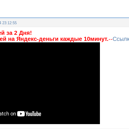
4 23:12:55
й за 2 Дня!
ей на Яндекс-деньги каждые 10минут.
--
Ссыл