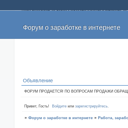
Добро пожаловать на форум о заработке и работе в интернете, 
собственных денег. На форуме вы найдете полезную информацию 
и оставлять свои отзывы. Если вы знаете, что определенный проек
легкие деньги без вложений и регистрации уже сегодня. Создавай
Форум о заработке в интернете
Объявление
ФОРУМ ПРОДАЕТСЯ! ПО ВОПРОСАМ ПРОДАЖИ ОБРАЩАТЬСЯ: 
Привет, Гость!
Войдите
или
зарегистрируйтесь
.
»
Форум о заработке в интернете
»
Работа, зараб