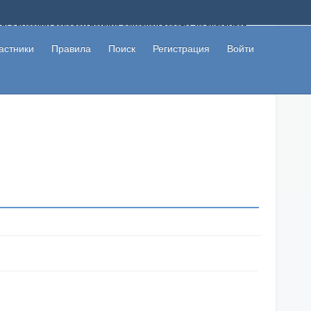
ому с высоким доходом помимо основной работы, не вкладывая
 в сети интернет, а также сможете участвовать в их обсуждении
льзователи не попались на развод. Вы сможете начать зарабатывать
астники
Правила
Поиск
Регистрация
Войти
 первая прибыль не заставит себя долго ждать.