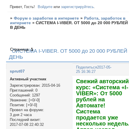
Привет, Гость!
Войдите
или
зарегистрируйтесь
.
»
Форум о заработке в интернете
»
Работа, заработок в
интернете
»
СИСТЕМА I-VIBER. ОТ 5000 до 20 000 РУБЛЕЙ
В ДЕНЬ
Страница:
1
СИСТЕМА I-VIBER. ОТ 5000 до 20 000 РУБЛЕЙ
ДЕНЬ
Поделиться
2017-05-
sprut07
25 16:36:27
Активный участник
Свежий авторский
Зарегистрирован
: 2015-04-16
курс: «Система «I-
Приглашений:
0
VIBER»: От 5000
Сообщений:
1297
рублей на
Уважение:
[+0/-0]
Автомате!
Позитив:
[+0/-0]
Провел на форуме:
Система
3 дня 2 часа
продается уже
Последний визит:
несколько недель
2017-07-08 22:40:32