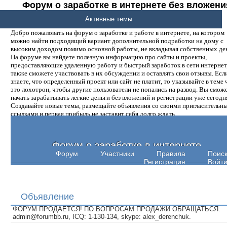
Форум о заработке в интернете без вложени
денег.
Активные темы
Добро пожаловать на форум о заработке и работе в интернете, на котором
можно найти подходящий вариант дополнительной подработки на дому с
высоким доходом помимо основной работы, не вкладывая собственных ден
На форуме вы найдете полезную информацию про сайты и проекты,
предоставляющие удаленную работу и быстрый заработок в сети интернет,
также сможете участвовать в их обсуждении и оставлять свои отзывы. Есл
знаете, что определенный проект или сайт не платит, то указывайте в теме 
это лохотрон, чтобы другие пользователи не попались на развод. Вы смож
начать зарабатывать легкие деньги без вложений и регистрации уже сегодн
Создавайте новые темы, размещайте объявления со своими пригласительн
ссылками и первая прибыль не заставит себя долго ждать.
Форум о заработке в интернете
Форум
Участники
Правила
Поис
Регистрация
Войт
Объявление
ФОРУМ ПРОДАЕТСЯ! ПО ВОПРОСАМ ПРОДАЖИ ОБРАЩАТЬСЯ:
admin@forumbb.ru, ICQ: 1-130-134, skype: alex_derenchuk.