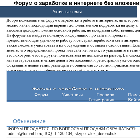
Форум о заработке в интернете без вложени
денег.
Активные темы
Добро пожаловать на форум о заработке и работе в интернете, на котором
можно найти подходящий вариант дополнительной подработки на дому с
высоким доходом помимо основной работы, не вкладывая собственных ден
На форуме вы найдете полезную информацию про сайты и проекты,
предоставляющие удаленную работу и быстрый заработок в сети интернет,
также сможете участвовать в их обсуждении и оставлять свои отзывы. Есл
знаете, что определенный проект или сайт не платит, то указывайте в теме 
это лохотрон, чтобы другие пользователи не попались на развод. Вы смож
начать зарабатывать легкие деньги без вложений и регистрации уже сегодн
Создавайте новые темы, размещайте объявления со своими пригласительн
ссылками и первая прибыль не заставит себя долго ждать.
Форум о заработке в интернете
Форум
Участники
Правила
Поис
Регистрация
Войт
Объявление
ФОРУМ ПРОДАЕТСЯ! ПО ВОПРОСАМ ПРОДАЖИ ОБРАЩАТЬСЯ:
admin@forumbb.ru, ICQ: 1-130-134, skype: alex_derenchuk.