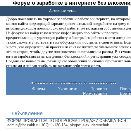
Форум о заработке в интернете без вложени
денег.
Активные темы
Добро пожаловать на форум о заработке и работе в интернете, на котором
можно найти подходящий вариант дополнительной подработки на дому с
высоким доходом помимо основной работы, не вкладывая собственных ден
На форуме вы найдете полезную информацию про сайты и проекты,
предоставляющие удаленную работу и быстрый заработок в сети интернет,
также сможете участвовать в их обсуждении и оставлять свои отзывы. Есл
знаете, что определенный проект или сайт не платит, то указывайте в теме 
это лохотрон, чтобы другие пользователи не попались на развод. Вы смож
начать зарабатывать легкие деньги без вложений и регистрации уже сегодн
Создавайте новые темы, размещайте объявления со своими пригласительн
ссылками и первая прибыль не заставит себя долго ждать.
Форум о заработке в интернете
Форум
Участники
Правила
Поис
Регистрация
Войт
Объявление
ФОРУМ ПРОДАЕТСЯ! ПО ВОПРОСАМ ПРОДАЖИ ОБРАЩАТЬСЯ:
admin@forumbb.ru, ICQ: 1-130-134, skype: alex_derenchuk.