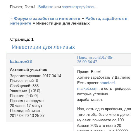
Привет, Гость!
Войдите
или
зарегистрируйтесь
.
»
Форум о заработке в интернете
»
Работа, заработок в
интернете
»
Инвестиции для ленивых
Страница:
1
Инвестиции для ленивых
Поделиться
2017-05-
kabanov33
26 09:34:47
Активный участник
Привет Всем!
Зарегистрирован
: 2017-04-14
Хотите заработать ? Да легко 
Приглашений:
0
Есть проект
stamford-
Сообщений:
385
market.com
, и есть трейдеры
Уважение:
[+0/-0]
которые успешно
Позитив:
[+0/-0]
зарабатывают.
Провел на форуме:
20 часов 17 минут
Ноо, есть одна проблема, дл
Последний визит:
того ,чтобы было много денег,
2017-06-20 13:25:37
ну сами понимаете со 100
баксов 20% это всего 20