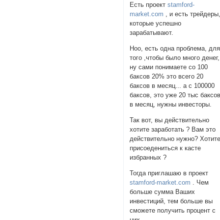
Есть проект
stamford-
market.com
, и есть трейдеры
которые успешно
зарабатывают.
Ноо, есть одна проблема, дл
того ,чтобы было много денег,
ну сами понимаете со 100
баксов 20% это всего 20
баксов в месяц... а с 100000
баксов, это уже 20 тыс баксо
в месяц, нужны инвесторы.
Так вот, вы действительно
хотите заработать ? Вам это
действительно нужно? Хотит
присоедениться к касте
избранных ?
Тогда приглашаю в проект
stamford-market.com
. Чем
больше сумма Ваших
инвестиций, тем больше вы
сможете получить процент с
них.