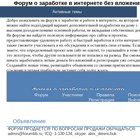
Форум о заработке в интернете без вложени
денег.
Активные темы
Добро пожаловать на форум о заработке и работе в интернете, на котором
можно найти подходящий вариант дополнительной подработки на дому с
высоким доходом помимо основной работы, не вкладывая собственных ден
На форуме вы найдете полезную информацию про сайты и проекты,
предоставляющие удаленную работу и быстрый заработок в сети интернет,
также сможете участвовать в их обсуждении и оставлять свои отзывы. Есл
знаете, что определенный проект или сайт не платит, то указывайте в теме 
это лохотрон, чтобы другие пользователи не попались на развод. Вы смож
начать зарабатывать легкие деньги без вложений и регистрации уже сегодн
Создавайте новые темы, размещайте объявления со своими пригласительн
ссылками и первая прибыль не заставит себя долго ждать.
Форум о заработке в интернете
Форум
Участники
Правила
Поис
Регистрация
Войт
Объявление
ФОРУМ ПРОДАЕТСЯ! ПО ВОПРОСАМ ПРОДАЖИ ОБРАЩАТЬСЯ:
admin@forumbb.ru, ICQ: 1-130-134, skype: alex_derenchuk.