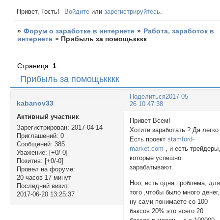
Привет, Гость!
Войдите
или
зарегистрируйтесь
.
»
Форум о заработке в интернете
»
Работа, заработок в
интернете
»
Прибыль за помощькккк
Страница:
1
Прибыль за помощькккк
Поделиться
2017-05-
kabanov33
26 10:47:38
Активный участник
Привет Всем!
Зарегистрирован
: 2017-04-14
Хотите заработать ? Да легко 
Приглашений:
0
Есть проект
stamford-
Сообщений:
385
market.com
, и есть трейдеры
Уважение:
[+0/-0]
которые успешно
Позитив:
[+0/-0]
зарабатывают.
Провел на форуме:
20 часов 17 минут
Ноо, есть одна проблема, дл
Последний визит:
того ,чтобы было много денег,
2017-06-20 13:25:37
ну сами понимаете со 100
баксов 20% это всего 20