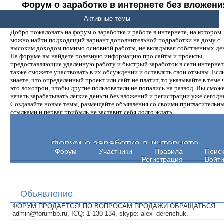
Форум о заработке в интернете без вложени
денег.
Активные темы
Добро пожаловать на форум о заработке и работе в интернете, на котором
можно найти подходящий вариант дополнительной подработки на дому с
высоким доходом помимо основной работы, не вкладывая собственных ден
На форуме вы найдете полезную информацию про сайты и проекты,
предоставляющие удаленную работу и быстрый заработок в сети интернет,
также сможете участвовать в их обсуждении и оставлять свои отзывы. Есл
знаете, что определенный проект или сайт не платит, то указывайте в теме 
это лохотрон, чтобы другие пользователи не попались на развод. Вы смож
начать зарабатывать легкие деньги без вложений и регистрации уже сегодн
Создавайте новые темы, размещайте объявления со своими пригласительн
ссылками и первая прибыль не заставит себя долго ждать.
Форум о заработке в интернете
Форум
Участники
Правила
Поис
Регистрация
Войт
Объявление
ФОРУМ ПРОДАЕТСЯ! ПО ВОПРОСАМ ПРОДАЖИ ОБРАЩАТЬСЯ:
admin@forumbb.ru, ICQ: 1-130-134, skype: alex_derenchuk.