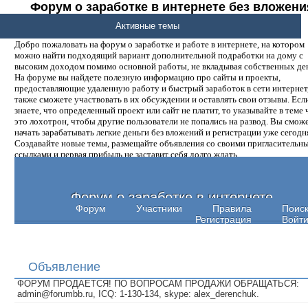
Форум о заработке в интернете без вложени
денег.
Активные темы
Добро пожаловать на форум о заработке и работе в интернете, на котором
можно найти подходящий вариант дополнительной подработки на дому с
высоким доходом помимо основной работы, не вкладывая собственных ден
На форуме вы найдете полезную информацию про сайты и проекты,
предоставляющие удаленную работу и быстрый заработок в сети интернет,
также сможете участвовать в их обсуждении и оставлять свои отзывы. Есл
знаете, что определенный проект или сайт не платит, то указывайте в теме 
это лохотрон, чтобы другие пользователи не попались на развод. Вы смож
начать зарабатывать легкие деньги без вложений и регистрации уже сегодн
Создавайте новые темы, размещайте объявления со своими пригласительн
ссылками и первая прибыль не заставит себя долго ждать.
Форум о заработке в интернете
Форум
Участники
Правила
Поис
Регистрация
Войт
Объявление
ФОРУМ ПРОДАЕТСЯ! ПО ВОПРОСАМ ПРОДАЖИ ОБРАЩАТЬСЯ:
admin@forumbb.ru, ICQ: 1-130-134, skype: alex_derenchuk.