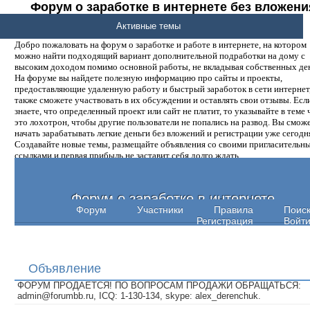
Форум о заработке в интернете без вложени
денег.
Активные темы
Добро пожаловать на форум о заработке и работе в интернете, на котором
можно найти подходящий вариант дополнительной подработки на дому с
высоким доходом помимо основной работы, не вкладывая собственных ден
На форуме вы найдете полезную информацию про сайты и проекты,
предоставляющие удаленную работу и быстрый заработок в сети интернет,
также сможете участвовать в их обсуждении и оставлять свои отзывы. Есл
знаете, что определенный проект или сайт не платит, то указывайте в теме 
это лохотрон, чтобы другие пользователи не попались на развод. Вы смож
начать зарабатывать легкие деньги без вложений и регистрации уже сегодн
Создавайте новые темы, размещайте объявления со своими пригласительн
ссылками и первая прибыль не заставит себя долго ждать.
Форум о заработке в интернете
Форум
Участники
Правила
Поис
Регистрация
Войт
Объявление
ФОРУМ ПРОДАЕТСЯ! ПО ВОПРОСАМ ПРОДАЖИ ОБРАЩАТЬСЯ:
admin@forumbb.ru, ICQ: 1-130-134, skype: alex_derenchuk.