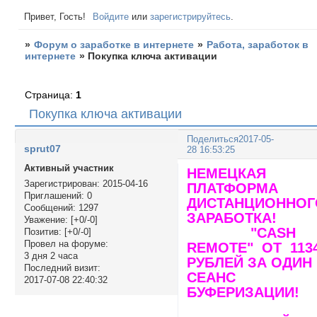
Привет, Гость!
Войдите
или
зарегистрируйтесь
.
»
Форум о заработке в интернете
»
Работа, заработок в
интернете
»
Покупка ключа активации
Страница:
1
Покупка ключа активации
Поделиться
2017-05-
sprut07
28 16:53:25
Активный участник
НЕМЕЦКАЯ
Зарегистрирован
: 2015-04-16
ПЛАТФОРМА
Приглашений:
0
ДИСТАНЦИОННОГ
Сообщений:
1297
ЗАРАБОТКА!
Уважение:
[+0/-0]
"CASH
Позитив:
[+0/-0]
Провел на форуме:
REMOTE" ОТ 113
3 дня 2 часа
РУБЛЕЙ ЗА ОДИН
Последний визит:
СЕАНС
2017-07-08 22:40:32
БУФЕРИЗАЦИИ!