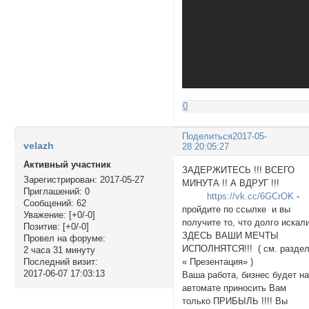
0
Поделиться
2017-05-
velazh
28 20:05:27
Активный участник
ЗАДЕРЖИТЕСЬ !!! ВСЕГО
Зарегистрирован
: 2017-05-27
МИНУТА !! А ВДРУГ !!!
Приглашений:
0
https://vk.cc/6GCrOK
-
Сообщений:
62
пройдите по ссылке и вы
Уважение:
[+0/-0]
получите то, что долго искал
Позитив:
[+0/-0]
ЗДЕСЬ ВАШИ МЕЧТЫ
Провел на форуме:
ИСПОЛНЯТСЯ!!! ( см. разде
2 часа 31 минуту
« Презентация» )
Последний визит:
2017-06-07 17:03:13
Ваша работа, бизнес будет н
автомате приносить Вам
только ПРИБЫЛЬ !!!! Вы