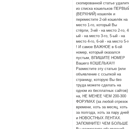
скопированной статье удалит
из списка кошельков ПЕРВЫ
(ВЕРХНИЙ) кошелёк и
переместите 2-ой кошелёк на
место 1-го, который Вы
стёрли, 3-ий - на место 2-го, 4
ый - на место 3-го, 5-ый - на
место 4-го, 6-ой - на место 5-г
! И самое ВАЖНОЕ в 6-ой
номер, который оказался
пустым, ВПИШИТЕ НОМЕР
Вашего КОШЕЛЬКА!!!
Разместите эту статью (или
объявление с ссылкой на
страницу, которую Вы без
труда можете сделать на
одном из бесплатных сайтов) 
на, НЕ МЕНЕЕ ЧЕМ 200-300
ФОРУМАХ (за любой отрезок
времени, хоть за месяц, хоть
за полгода, хоть за пару дней
и НОВОСТНЫХ ЛЕНТАХ.
ЗАПОМНИТЕ! ЧЕМ БОЛЬШЕ
Вы разместите объявлений,