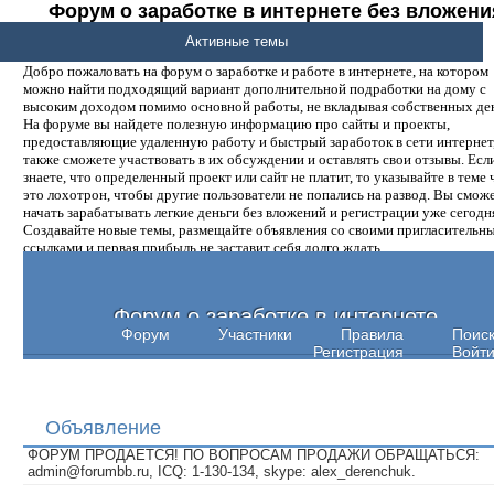
Форум о заработке в интернете без вложени
денег.
Активные темы
Добро пожаловать на форум о заработке и работе в интернете, на котором
можно найти подходящий вариант дополнительной подработки на дому с
высоким доходом помимо основной работы, не вкладывая собственных ден
На форуме вы найдете полезную информацию про сайты и проекты,
предоставляющие удаленную работу и быстрый заработок в сети интернет,
также сможете участвовать в их обсуждении и оставлять свои отзывы. Есл
знаете, что определенный проект или сайт не платит, то указывайте в теме 
это лохотрон, чтобы другие пользователи не попались на развод. Вы смож
начать зарабатывать легкие деньги без вложений и регистрации уже сегодн
Создавайте новые темы, размещайте объявления со своими пригласительн
ссылками и первая прибыль не заставит себя долго ждать.
Форум о заработке в интернете
Форум
Участники
Правила
Поис
Регистрация
Войт
Объявление
ФОРУМ ПРОДАЕТСЯ! ПО ВОПРОСАМ ПРОДАЖИ ОБРАЩАТЬСЯ:
admin@forumbb.ru, ICQ: 1-130-134, skype: alex_derenchuk.