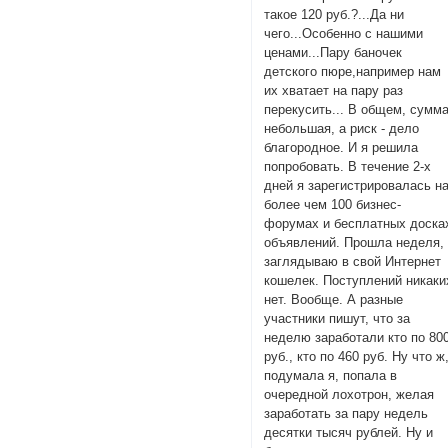
такое 120 руб.?...Да ни
чего...Особенно с нашими
ценами...Пару баночек
детского пюре,например нам
их хватает на пару раз
перекусить... В общем, сумм
небольшая, а риск - дело
благородное. И я решила
попробовать. В течение 2-х
дней я зарегистрировалась н
более чем 100 бизнес-
форумах и бесплатных доска
объявлений. Прошла неделя,
заглядываю в свой Интернет
кошелек. Поступлений никаки
нет. Вообще. А разные
участники пишут, что за
неделю заработали кто по 80
руб., кто по 460 руб. Ну что ж
подумала я, попала в
очередной лохотрон, желая
заработать за пару недель
десятки тысяч рублей. Ну и