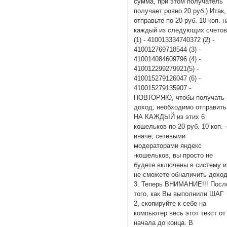
сумма, при этом получатель
получает ровно 20 руб.) Итак,
отправьте по 20 руб. 10 коп. н
каждый из следующих счетов
(1) - 410013334740372 (2) -
410012769718544 (3) -
410014084609796 (4) -
410012299279921(5) -
410015279126047 (6) -
410015279135907 -
ПОВТОРЯЮ, чтобы получать
доход, необходимо отправить
НА КАЖДЫЙ из этих 6
кошельков по 20 руб. 10 коп. 
иначе, сетевыми
модераторами яндекс
-кошельков, вы просто не
будете включены в систему и
не сможете обналичить доход
3. Теперь ВНИМАНИЕ!!! Посл
того, как Вы выполнили ШАГ
2, скопируйте к себе на
компьютер весь этот текст от
начала до конца. В