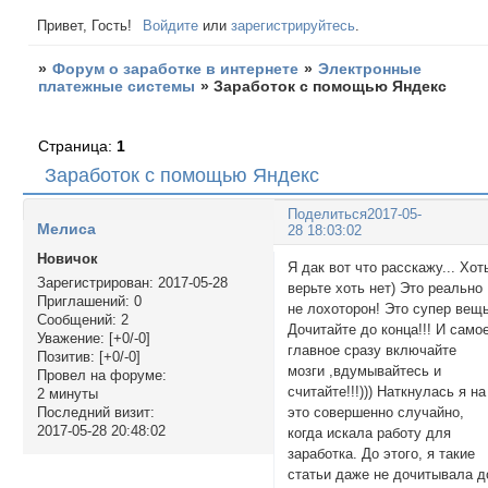
Привет, Гость!
Войдите
или
зарегистрируйтесь
.
»
Форум о заработке в интернете
»
Электронные
платежные системы
»
Заработок с помощью Яндекс
Страница:
1
Заработок с помощью Яндекс
Поделиться
2017-05-
Мелиса
28 18:03:02
Новичок
Я дак вот что расскажу... Хот
Зарегистрирован
: 2017-05-28
верьте хоть нет) Это реально
Приглашений:
0
не лохоторон! Это супер вещь
Сообщений:
2
Дочитайте до конца!!! И само
Уважение:
[+0/-0]
главное сразу включайте
Позитив:
[+0/-0]
мозги ,вдумывайтесь и
Провел на форуме:
считайте!!!))) Наткнулась я на
2 минуты
это совершенно случайно,
Последний визит:
2017-05-28 20:48:02
когда искала работу для
заработка. До этого, я такие
статьи даже не дочитывала д