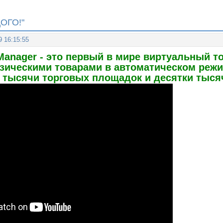
ОГО!"
9 16:15:55
Manager - это первый в мире виртуальный т
зическими товарами в автоматическом режим
тысячи торговых площадок и десятки тысяч