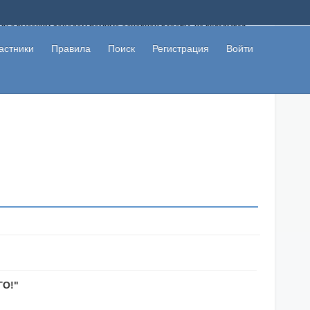
ому с высоким доходом помимо основной работы, не вкладывая
 в сети интернет, а также сможете участвовать в их обсуждении
льзователи не попались на развод. Вы сможете начать зарабатывать
астники
Правила
Поиск
Регистрация
Войти
 первая прибыль не заставит себя долго ждать.
О!"