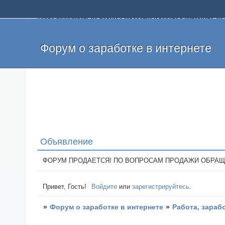
Добро пожаловать на форум о заработке и работе в интернете, 
собственных денег. На форуме вы найдете полезную информацию 
и оставлять свои отзывы. Если вы знаете, что определенный проек
легкие деньги без вложений и регистрации уже сегодня. Создавай
Форум о заработке в интернете
Объявление
ФОРУМ ПРОДАЕТСЯ! ПО ВОПРОСАМ ПРОДАЖИ ОБРАЩАТЬСЯ: 
Привет, Гость!
Войдите
или
зарегистрируйтесь
.
»
Форум о заработке в интернете
»
Работа, зараб