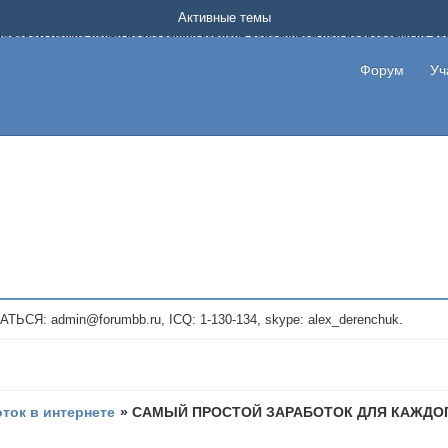
Форум о заработке в интернете без вложения денег.
Активные темы
на котором можно найти подходящий вариант дополнительной подработки на д
про сайты и проекты, предоставляющие удаленную работу и быстрый заработок
т или сайт не платит, то указывайте в теме что это лохотрон, чтобы другие по
Форум
Уч
те новые темы, размещайте объявления со своими пригласительными ссылками и
admin@forumbb.ru, ICQ: 1-130-134, skype: alex_derenchuk.
оток в интернете
»
САМЫЙ ПРОСТОЙ ЗАРАБОТОК ДЛЯ КАЖДОГ