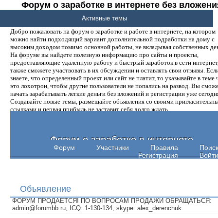
Форум о заработке в интернете без вложени
денег.
Активные темы
Добро пожаловать на форум о заработке и работе в интернете, на котором
можно найти подходящий вариант дополнительной подработки на дому с
высоким доходом помимо основной работы, не вкладывая собственных ден
На форуме вы найдете полезную информацию про сайты и проекты,
предоставляющие удаленную работу и быстрый заработок в сети интернет,
также сможете участвовать в их обсуждении и оставлять свои отзывы. Есл
знаете, что определенный проект или сайт не платит, то указывайте в теме 
это лохотрон, чтобы другие пользователи не попались на развод. Вы смож
начать зарабатывать легкие деньги без вложений и регистрации уже сегодн
Создавайте новые темы, размещайте объявления со своими пригласительн
ссылками и первая прибыль не заставит себя долго ждать.
Форум о заработке в интернете
Форум
Участники
Правила
Поис
Регистрация
Войт
Объявление
ФОРУМ ПРОДАЕТСЯ! ПО ВОПРОСАМ ПРОДАЖИ ОБРАЩАТЬСЯ:
admin@forumbb.ru, ICQ: 1-130-134, skype: alex_derenchuk.