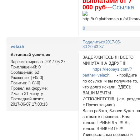
выплатами от 7
000 руб
---
Ссылка
0
Поделиться
2017-05-
velazh
30 20:43:37
Активный участник
ЗАДЕРЖИТЕСЬ !!! ВСЕГО
Зарегистрирован
: 2017-05-27
МИНУТА !! А ВДРУГ !!!
Приглашений:
0
https://leopays.com/?
Сообщений:
62
partner=velazh
- пройдите
Уважение:
[+0/-0]
по ссылке и вы получите то,
Позитив:
[+0/-0]
что долго искали. ЗДЕСЬ
Провел на форуме:
ВАШИ МЕЧТЫ
2 часа 31 минуту
ИСПОЛНЯТСЯ!!! ( см. разде
Последний визит:
2017-06-07 17:03:13
« Презентация» )
Ваша работа, бизнес будет н
автомате приносить Вам
только ПРИБЫЛЬ !!!! Вы
только ВНИКНИТЕ!!!!
Универсальные сервисы и