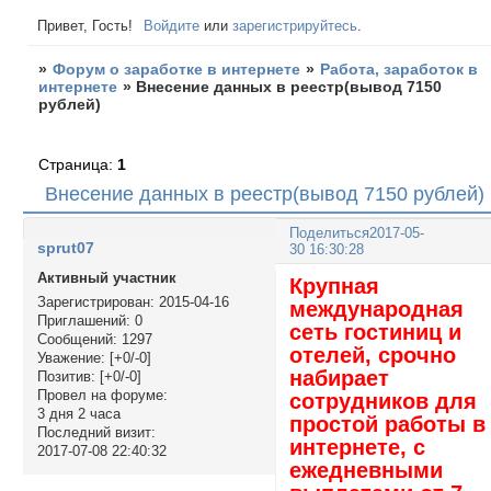
Привет, Гость!
Войдите
или
зарегистрируйтесь
.
»
Форум о заработке в интернете
»
Работа, заработок в
интернете
»
Внесение данных в реестр(вывод 7150
рублей)
Страница:
1
Внесение данных в реестр(вывод 7150 рублей)
Поделиться
2017-05-
sprut07
30 16:30:28
Активный участник
Крупная
Зарегистрирован
: 2015-04-16
международная
Приглашений:
0
сеть гостиниц и
Сообщений:
1297
отелей, срочно
Уважение:
[+0/-0]
набирает
Позитив:
[+0/-0]
Провел на форуме:
сотрудников для
3 дня 2 часа
простой работы в
Последний визит:
интернете, с
2017-07-08 22:40:32
ежедневными