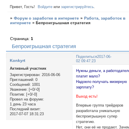
Привет, Гость!
Войдите
или
зарегистрируйтесь
.
»
Форум о заработке в интернете
»
Работа, заработок в
интернете
»
Бепроигрышная стратегия
Страница:
1
Бепроигрышная стратегия
Поделиться
2017-06-
Konkyrt
02 09:47:23
Активный участник
Нужны деньги, а работодател
Зарегистрирован
: 2016-06-06
платит мало?
Приглашений:
0
Надоело получать мизерную
Сообщений:
1001
зарплату?
Уважение:
[+0/-0]
Позитив:
[+0/-0]
Выход есть!
Провел на форуме:
1 день 23 часа
Впервые группа трейдеров
Последний визит:
разработала уникальную
2017-07-07 18:31:23
беспроигрышную супер
стратегию.
Нет, они её не продают. Заче