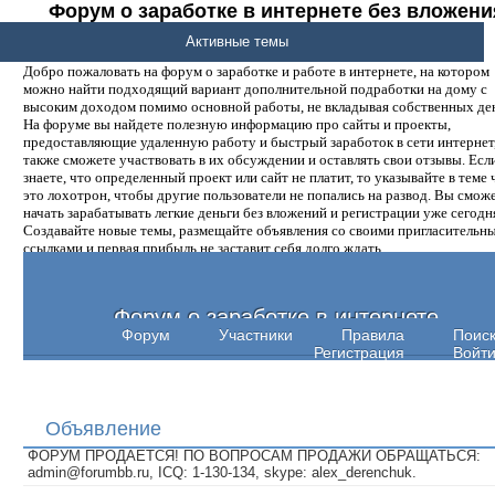
Форум о заработке в интернете без вложени
денег.
Активные темы
Добро пожаловать на форум о заработке и работе в интернете, на котором
можно найти подходящий вариант дополнительной подработки на дому с
высоким доходом помимо основной работы, не вкладывая собственных ден
На форуме вы найдете полезную информацию про сайты и проекты,
предоставляющие удаленную работу и быстрый заработок в сети интернет,
также сможете участвовать в их обсуждении и оставлять свои отзывы. Есл
знаете, что определенный проект или сайт не платит, то указывайте в теме 
это лохотрон, чтобы другие пользователи не попались на развод. Вы смож
начать зарабатывать легкие деньги без вложений и регистрации уже сегодн
Создавайте новые темы, размещайте объявления со своими пригласительн
ссылками и первая прибыль не заставит себя долго ждать.
Форум о заработке в интернете
Форум
Участники
Правила
Поис
Регистрация
Войт
Объявление
ФОРУМ ПРОДАЕТСЯ! ПО ВОПРОСАМ ПРОДАЖИ ОБРАЩАТЬСЯ:
admin@forumbb.ru, ICQ: 1-130-134, skype: alex_derenchuk.