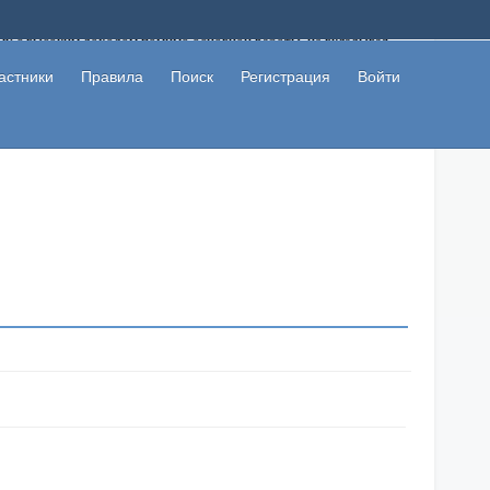
ому с высоким доходом помимо основной работы, не вкладывая
 в сети интернет, а также сможете участвовать в их обсуждении
льзователи не попались на развод. Вы сможете начать зарабатывать
астники
Правила
Поиск
Регистрация
Войти
 первая прибыль не заставит себя долго ждать.