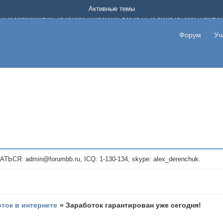
Форум о заработке в интернете без вложения денег.
Активные темы
на котором можно найти подходящий вариант дополнительной подработки на д
про сайты и проекты, предоставляющие удаленную работу и быстрый заработок
т или сайт не платит, то указывайте в теме что это лохотрон, чтобы другие по
Форум
Уч
те новые темы, размещайте объявления со своими пригласительными ссылками и
admin@forumbb.ru, ICQ: 1-130-134, skype: alex_derenchuk.
оток в интернете
»
Заработок гарантирован уже сегодня!