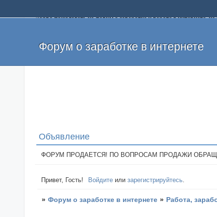
Добро пожаловать на форум о заработке и работе в интернете, 
собственных денег. На форуме вы найдете полезную информацию 
и оставлять свои отзывы. Если вы знаете, что определенный проек
легкие деньги без вложений и регистрации уже сегодня. Создавай
Форум о заработке в интернете
Объявление
ФОРУМ ПРОДАЕТСЯ! ПО ВОПРОСАМ ПРОДАЖИ ОБРАЩАТЬСЯ: 
Привет, Гость!
Войдите
или
зарегистрируйтесь
.
»
Форум о заработке в интернете
»
Работа, зараб