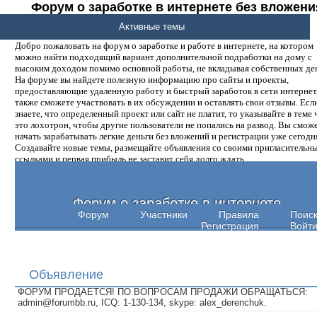
Форум о заработке в интернете без вложени
денег.
Активные темы
Добро пожаловать на форум о заработке и работе в интернете, на котором
можно найти подходящий вариант дополнительной подработки на дому с
высоким доходом помимо основной работы, не вкладывая собственных ден
На форуме вы найдете полезную информацию про сайты и проекты,
предоставляющие удаленную работу и быстрый заработок в сети интернет,
также сможете участвовать в их обсуждении и оставлять свои отзывы. Есл
знаете, что определенный проект или сайт не платит, то указывайте в теме 
это лохотрон, чтобы другие пользователи не попались на развод. Вы смож
начать зарабатывать легкие деньги без вложений и регистрации уже сегодн
Создавайте новые темы, размещайте объявления со своими пригласительн
ссылками и первая прибыль не заставит себя долго ждать.
Форум о заработке в интернете
Форум
Участники
Правила
Поис
Регистрация
Войт
Объявление
ФОРУМ ПРОДАЕТСЯ! ПО ВОПРОСАМ ПРОДАЖИ ОБРАЩАТЬСЯ:
admin@forumbb.ru, ICQ: 1-130-134, skype: alex_derenchuk.