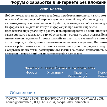
Форум о заработке в интернете без вложени
денег.
Активные темы
Добро пожаловать на форум о заработке и работе в интернете, на котором
можно найти подходящий вариант дополнительной подработки на дому с
высоким доходом помимо основной работы, не вкладывая собственных ден
На форуме вы найдете полезную информацию про сайты и проекты,
предоставляющие удаленную работу и быстрый заработок в сети интернет,
также сможете участвовать в их обсуждении и оставлять свои отзывы. Есл
знаете, что определенный проект или сайт не платит, то указывайте в теме 
это лохотрон, чтобы другие пользователи не попались на развод. Вы смож
начать зарабатывать легкие деньги без вложений и регистрации уже сегодн
Создавайте новые темы, размещайте объявления со своими пригласительн
ссылками и первая прибыль не заставит себя долго ждать.
Форум о заработке в интернете
Форум
Участники
Правила
Поис
Регистрация
Войт
Объявление
ФОРУМ ПРОДАЕТСЯ! ПО ВОПРОСАМ ПРОДАЖИ ОБРАЩАТЬСЯ:
admin@forumbb.ru, ICQ: 1-130-134, skype: alex_derenchuk.