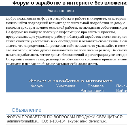
Форум о заработке в интернете без вложени
денег.
Активные темы
Добро пожаловать на форум о заработке и работе в интернете, на котором
можно найти подходящий вариант дополнительной подработки на дому с
высоким доходом помимо основной работы, не вкладывая собственных ден
На форуме вы найдете полезную информацию про сайты и проекты,
предоставляющие удаленную работу и быстрый заработок в сети интернет,
также сможете участвовать в их обсуждении и оставлять свои отзывы. Есл
знаете, что определенный проект или сайт не платит, то указывайте в теме 
это лохотрон, чтобы другие пользователи не попались на развод. Вы смож
начать зарабатывать легкие деньги без вложений и регистрации уже сегодн
Создавайте новые темы, размещайте объявления со своими пригласительн
ссылками и первая прибыль не заставит себя долго ждать.
Форум о заработке в интернете
Форум
Участники
Правила
Поис
Регистрация
Войт
Объявление
ФОРУМ ПРОДАЕТСЯ! ПО ВОПРОСАМ ПРОДАЖИ ОБРАЩАТЬСЯ:
admin@forumbb.ru, ICQ: 1-130-134, skype: alex_derenchuk.