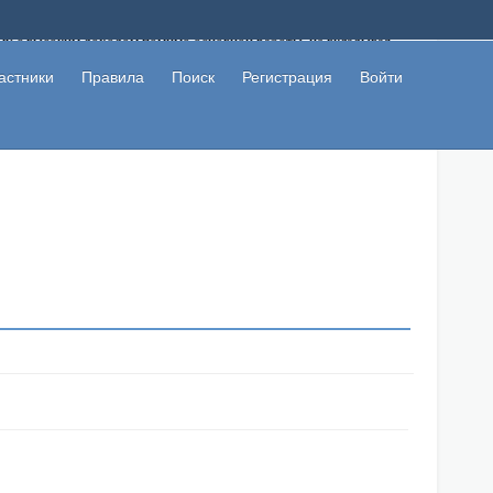
ому с высоким доходом помимо основной работы, не вкладывая
 в сети интернет, а также сможете участвовать в их обсуждении
льзователи не попались на развод. Вы сможете начать зарабатывать
астники
Правила
Поиск
Регистрация
Войти
 первая прибыль не заставит себя долго ждать.