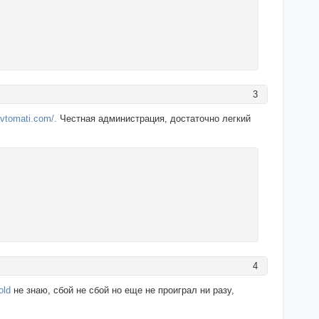
3
-avtomati.com/.
Честная администрация, достаточно легкий
4
old
не знаю, сбой не сбой но еще не проиграл ни разу,