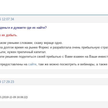
6 12:07:34
деньги и думаете где их найти?
к их добыть.
шком умными словами, скажу вкраце одно.
ла долгое время на рынке Форекс и разработала очень прибыльную страт
ыли, нужен приличный капитал.
яли решение поделиться своей прибылью с Вами взамен на Ваши инвест
 предоставлены на
сайте
, там же можно посмотреть и вебинары, а так
9 17:29:23
(2018-11-09 16:06:22)