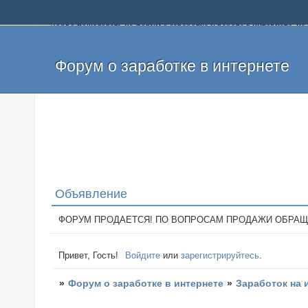
Добро пожаловать на форум о заработке и работе в интернете, 
собственных денег. На форуме вы найдете полезную информацию 
и оставлять свои отзывы. Если вы знаете, что определенный проек
легкие деньги без вложений и регистрации уже сегодня. Создавай
Форум о заработке в интернете
Объявление
ФОРУМ ПРОДАЕТСЯ! ПО ВОПРОСАМ ПРОДАЖИ ОБРАЩАТЬСЯ: 
Привет, Гость!
Войдите
или
зарегистрируйтесь
.
»
Форум о заработке в интернете
»
Заработок на 