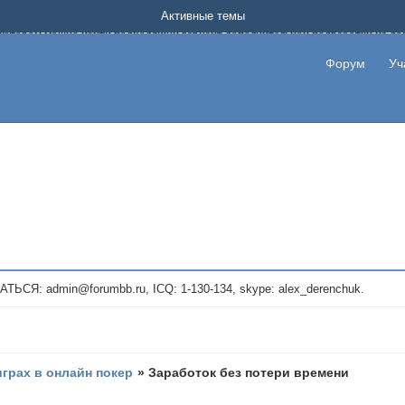
Форум о заработке в интернете без вложения денег.
Активные темы
на котором можно найти подходящий вариант дополнительной подработки на д
про сайты и проекты, предоставляющие удаленную работу и быстрый заработок
т или сайт не платит, то указывайте в теме что это лохотрон, чтобы другие по
Форум
Уч
те новые темы, размещайте объявления со своими пригласительными ссылками и
admin@forumbb.ru, ICQ: 1-130-134, skype: alex_derenchuk.
играх в онлайн покер
»
Заработок без потери времени