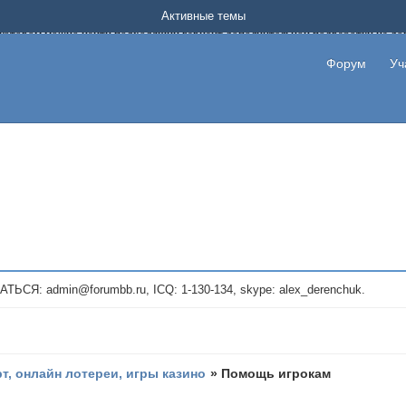
Форум о заработке в интернете без вложения денег.
Активные темы
на котором можно найти подходящий вариант дополнительной подработки на д
про сайты и проекты, предоставляющие удаленную работу и быстрый заработок
т или сайт не платит, то указывайте в теме что это лохотрон, чтобы другие по
Форум
Уч
те новые темы, размещайте объявления со своими пригласительными ссылками и
admin@forumbb.ru, ICQ: 1-130-134, skype: alex_derenchuk.
рт, онлайн лотереи, игры казино
»
Помощь игрокам