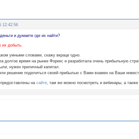
6 12:42:56
деньги и думаете где их найти?
к их добыть.
шком умными словами, скажу вкраце одно.
ла долгое время на рынке Форекс и разработала очень прибыльную страт
ыли, нужен приличный капитал.
яли решение поделиться своей прибылью с Вами взамен на Ваши инвест
 предоставлены на
сайте
, там же можно посмотреть и вебинары, а так