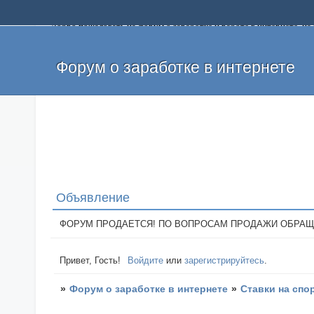
Добро пожаловать на форум о заработке и работе в интернете, 
собственных денег. На форуме вы найдете полезную информацию 
и оставлять свои отзывы. Если вы знаете, что определенный проек
легкие деньги без вложений и регистрации уже сегодня. Создавай
Форум о заработке в интернете
Объявление
ФОРУМ ПРОДАЕТСЯ! ПО ВОПРОСАМ ПРОДАЖИ ОБРАЩАТЬСЯ: 
Привет, Гость!
Войдите
или
зарегистрируйтесь
.
»
Форум о заработке в интернете
»
Ставки на спо