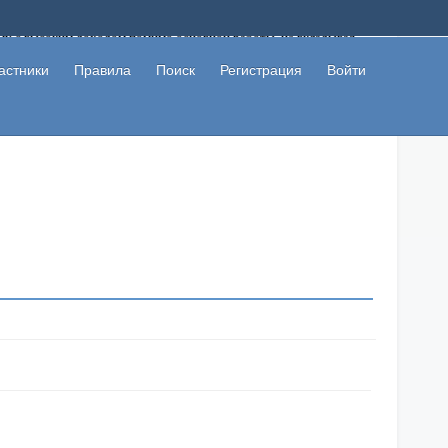
ому с высоким доходом помимо основной работы, не вкладывая
 в сети интернет, а также сможете участвовать в их обсуждении
льзователи не попались на развод. Вы сможете начать зарабатывать
астники
Правила
Поиск
Регистрация
Войти
 первая прибыль не заставит себя долго ждать.