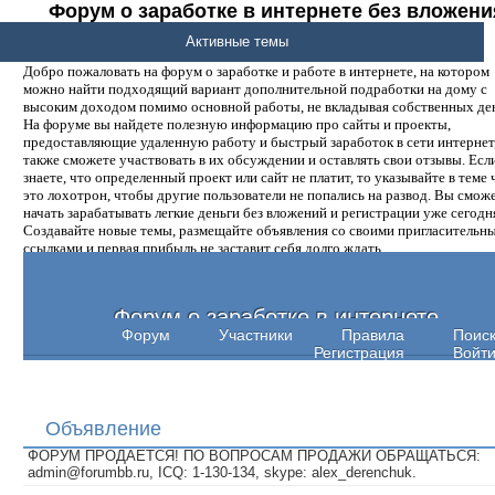
Форум о заработке в интернете без вложени
денег.
Активные темы
Добро пожаловать на форум о заработке и работе в интернете, на котором
можно найти подходящий вариант дополнительной подработки на дому с
высоким доходом помимо основной работы, не вкладывая собственных ден
На форуме вы найдете полезную информацию про сайты и проекты,
предоставляющие удаленную работу и быстрый заработок в сети интернет,
также сможете участвовать в их обсуждении и оставлять свои отзывы. Есл
знаете, что определенный проект или сайт не платит, то указывайте в теме 
это лохотрон, чтобы другие пользователи не попались на развод. Вы смож
начать зарабатывать легкие деньги без вложений и регистрации уже сегодн
Создавайте новые темы, размещайте объявления со своими пригласительн
ссылками и первая прибыль не заставит себя долго ждать.
Форум о заработке в интернете
Форум
Участники
Правила
Поис
Регистрация
Войт
Объявление
ФОРУМ ПРОДАЕТСЯ! ПО ВОПРОСАМ ПРОДАЖИ ОБРАЩАТЬСЯ:
admin@forumbb.ru, ICQ: 1-130-134, skype: alex_derenchuk.