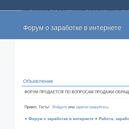
Добро пожаловать на форум о заработке и работе в интернете, 
собственных денег. На форуме вы найдете полезную информацию 
и оставлять свои отзывы. Если вы знаете, что определенный проек
легкие деньги без вложений и регистрации уже сегодня. Создавай
Форум о заработке в интернете
Объявление
ФОРУМ ПРОДАЕТСЯ! ПО ВОПРОСАМ ПРОДАЖИ ОБРАЩАТЬСЯ: 
Привет, Гость!
Войдите
или
зарегистрируйтесь
.
»
Форум о заработке в интернете
»
Работа, зараб