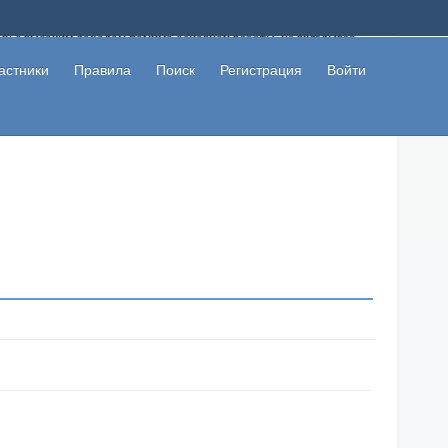
ому с высоким доходом помимо основной работы, не вкладывая
 в сети интернет, а также сможете участвовать в их обсуждении
льзователи не попались на развод. Вы сможете начать зарабатывать
астники
Правила
Поиск
Регистрация
Войти
 первая прибыль не заставит себя долго ждать.