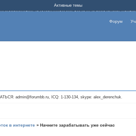
Форум о заработке в интернете без вложения денег.
Активные темы
на котором можно найти подходящий вариант дополнительной подработки на д
про сайты и проекты, предоставляющие удаленную работу и быстрый заработок
т или сайт не платит, то указывайте в теме что это лохотрон, чтобы другие по
Форум
Уч
те новые темы, размещайте объявления со своими пригласительными ссылками и
admin@forumbb.ru, ICQ: 1-130-134, skype: alex_derenchuk.
оток в интернете
»
Начните зарабатывать уже сейчас