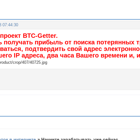
8 07:44:30
роект BTC-Getter.
ь получать прибыль от поиска потерянных т
ваться, подтвердить свой адрес электронно
его IP адреса, два часа Вашего времени и, и
оток в интернете
»
Начните зарабатывать уже сейчас