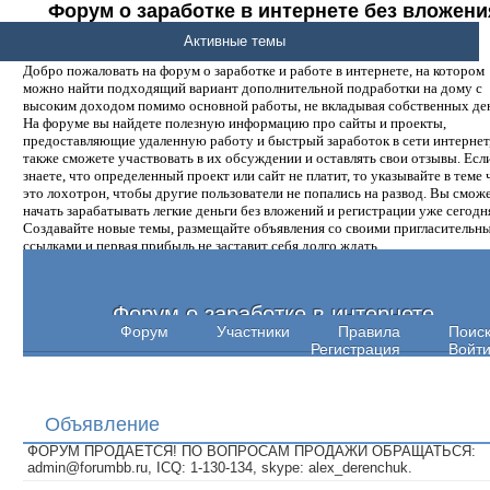
Форум о заработке в интернете без вложени
денег.
Активные темы
Добро пожаловать на форум о заработке и работе в интернете, на котором
можно найти подходящий вариант дополнительной подработки на дому с
высоким доходом помимо основной работы, не вкладывая собственных ден
На форуме вы найдете полезную информацию про сайты и проекты,
предоставляющие удаленную работу и быстрый заработок в сети интернет,
также сможете участвовать в их обсуждении и оставлять свои отзывы. Есл
знаете, что определенный проект или сайт не платит, то указывайте в теме 
это лохотрон, чтобы другие пользователи не попались на развод. Вы смож
начать зарабатывать легкие деньги без вложений и регистрации уже сегодн
Создавайте новые темы, размещайте объявления со своими пригласительн
ссылками и первая прибыль не заставит себя долго ждать.
Форум о заработке в интернете
Форум
Участники
Правила
Поис
Регистрация
Войт
Объявление
ФОРУМ ПРОДАЕТСЯ! ПО ВОПРОСАМ ПРОДАЖИ ОБРАЩАТЬСЯ:
admin@forumbb.ru, ICQ: 1-130-134, skype: alex_derenchuk.