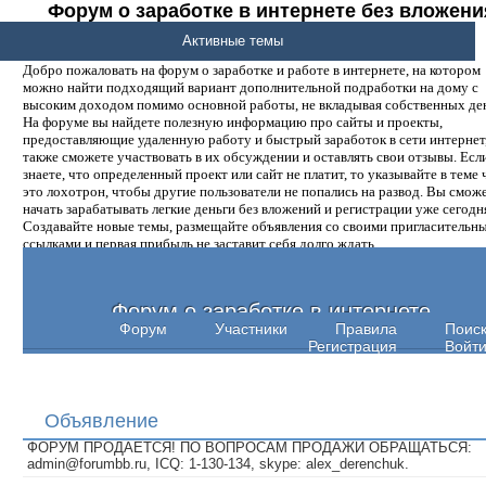
Форум о заработке в интернете без вложени
денег.
Активные темы
Добро пожаловать на форум о заработке и работе в интернете, на котором
можно найти подходящий вариант дополнительной подработки на дому с
высоким доходом помимо основной работы, не вкладывая собственных ден
На форуме вы найдете полезную информацию про сайты и проекты,
предоставляющие удаленную работу и быстрый заработок в сети интернет,
также сможете участвовать в их обсуждении и оставлять свои отзывы. Есл
знаете, что определенный проект или сайт не платит, то указывайте в теме 
это лохотрон, чтобы другие пользователи не попались на развод. Вы смож
начать зарабатывать легкие деньги без вложений и регистрации уже сегодн
Создавайте новые темы, размещайте объявления со своими пригласительн
ссылками и первая прибыль не заставит себя долго ждать.
Форум о заработке в интернете
Форум
Участники
Правила
Поис
Регистрация
Войт
Объявление
ФОРУМ ПРОДАЕТСЯ! ПО ВОПРОСАМ ПРОДАЖИ ОБРАЩАТЬСЯ:
admin@forumbb.ru, ICQ: 1-130-134, skype: alex_derenchuk.