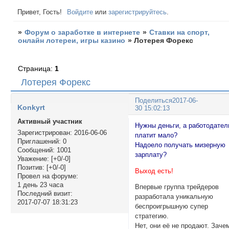
Привет, Гость!
Войдите
или
зарегистрируйтесь
.
»
Форум о заработке в интернете
»
Ставки на спорт,
онлайн лотереи, игры казино
»
Лотерея Форекс
Страница:
1
Лотерея Форекс
Поделиться
2017-06-
Konkyrt
30 15:02:13
Активный участник
Нужны деньги, а работодател
Зарегистрирован
: 2016-06-06
платит мало?
Приглашений:
0
Надоело получать мизерную
Сообщений:
1001
зарплату?
Уважение:
[+0/-0]
Позитив:
[+0/-0]
Выход есть!
Провел на форуме:
1 день 23 часа
Впервые группа трейдеров
Последний визит:
разработала уникальную
2017-07-07 18:31:23
беспроигрышную супер
стратегию.
Нет, они её не продают. Заче