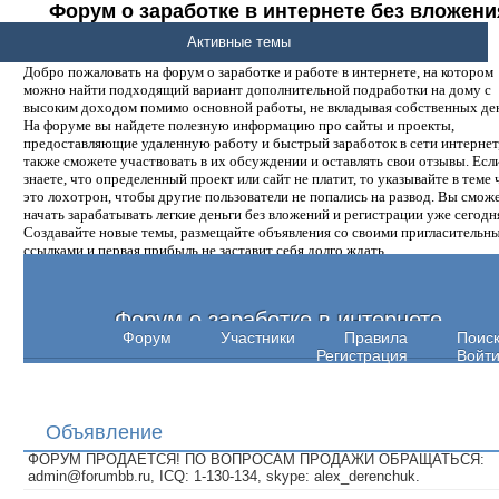
Форум о заработке в интернете без вложени
денег.
Активные темы
Добро пожаловать на форум о заработке и работе в интернете, на котором
можно найти подходящий вариант дополнительной подработки на дому с
высоким доходом помимо основной работы, не вкладывая собственных ден
На форуме вы найдете полезную информацию про сайты и проекты,
предоставляющие удаленную работу и быстрый заработок в сети интернет,
также сможете участвовать в их обсуждении и оставлять свои отзывы. Есл
знаете, что определенный проект или сайт не платит, то указывайте в теме 
это лохотрон, чтобы другие пользователи не попались на развод. Вы смож
начать зарабатывать легкие деньги без вложений и регистрации уже сегодн
Создавайте новые темы, размещайте объявления со своими пригласительн
ссылками и первая прибыль не заставит себя долго ждать.
Форум о заработке в интернете
Форум
Участники
Правила
Поис
Регистрация
Войт
Объявление
ФОРУМ ПРОДАЕТСЯ! ПО ВОПРОСАМ ПРОДАЖИ ОБРАЩАТЬСЯ:
admin@forumbb.ru, ICQ: 1-130-134, skype: alex_derenchuk.