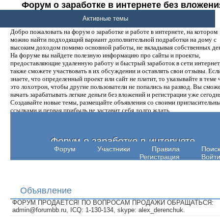
Форум о заработке в интернете без вложени
денег.
Активные темы
Добро пожаловать на форум о заработке и работе в интернете, на котором
можно найти подходящий вариант дополнительной подработки на дому с
высоким доходом помимо основной работы, не вкладывая собственных ден
На форуме вы найдете полезную информацию про сайты и проекты,
предоставляющие удаленную работу и быстрый заработок в сети интернет,
также сможете участвовать в их обсуждении и оставлять свои отзывы. Есл
знаете, что определенный проект или сайт не платит, то указывайте в теме 
это лохотрон, чтобы другие пользователи не попались на развод. Вы смож
начать зарабатывать легкие деньги без вложений и регистрации уже сегодн
Создавайте новые темы, размещайте объявления со своими пригласительн
ссылками и первая прибыль не заставит себя долго ждать.
Форум о заработке в интернете
Форум
Участники
Правила
Поис
Регистрация
Войт
Объявление
ФОРУМ ПРОДАЕТСЯ! ПО ВОПРОСАМ ПРОДАЖИ ОБРАЩАТЬСЯ:
admin@forumbb.ru, ICQ: 1-130-134, skype: alex_derenchuk.