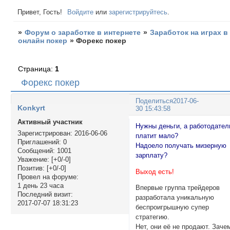
Привет, Гость!
Войдите
или
зарегистрируйтесь
.
»
Форум о заработке в интернете
»
Заработок на играх в
онлайн покер
»
Форекс покер
Страница:
1
Форекс покер
Поделиться
2017-06-
Konkyrt
30 15:43:58
Активный участник
Нужны деньги, а работодател
Зарегистрирован
: 2016-06-06
платит мало?
Приглашений:
0
Надоело получать мизерную
Сообщений:
1001
зарплату?
Уважение:
[+0/-0]
Позитив:
[+0/-0]
Выход есть!
Провел на форуме:
1 день 23 часа
Впервые группа трейдеров
Последний визит:
разработала уникальную
2017-07-07 18:31:23
беспроигрышную супер
стратегию.
Нет, они её не продают. Заче