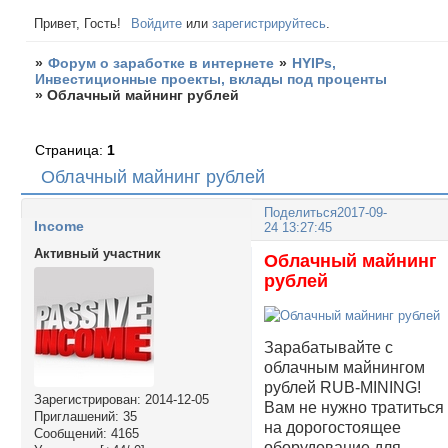
Привет, Гость!
Войдите
или
зарегистрируйтесь
.
»
Форум о заработке в интернете
»
HYIPs,
Инвестиционные проекты, вклады под проценты
»
Облачный майнинг рублей
Страница:
1
Облачный майнинг рублей
Поделиться
2017-09-
Income
24 13:27:45
Активный участник
Облачный майнинг
рублей
Зарабатывайте с
облачным майнингом
рублей RUB-MINING!
Зарегистрирован
: 2014-12-05
Вам не нужно тратиться
Приглашений:
35
на дорогостоящее
Сообщений:
4165
оборудование для