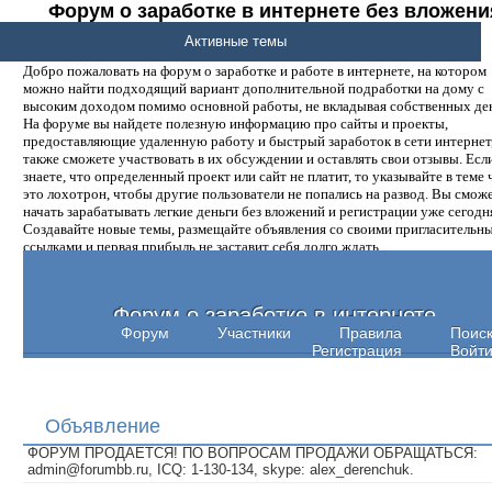
Форум о заработке в интернете без вложени
денег.
Активные темы
Добро пожаловать на форум о заработке и работе в интернете, на котором
можно найти подходящий вариант дополнительной подработки на дому с
высоким доходом помимо основной работы, не вкладывая собственных ден
На форуме вы найдете полезную информацию про сайты и проекты,
предоставляющие удаленную работу и быстрый заработок в сети интернет,
также сможете участвовать в их обсуждении и оставлять свои отзывы. Есл
знаете, что определенный проект или сайт не платит, то указывайте в теме 
это лохотрон, чтобы другие пользователи не попались на развод. Вы смож
начать зарабатывать легкие деньги без вложений и регистрации уже сегодн
Создавайте новые темы, размещайте объявления со своими пригласительн
ссылками и первая прибыль не заставит себя долго ждать.
Форум о заработке в интернете
Форум
Участники
Правила
Поис
Регистрация
Войт
Объявление
ФОРУМ ПРОДАЕТСЯ! ПО ВОПРОСАМ ПРОДАЖИ ОБРАЩАТЬСЯ:
admin@forumbb.ru, ICQ: 1-130-134, skype: alex_derenchuk.