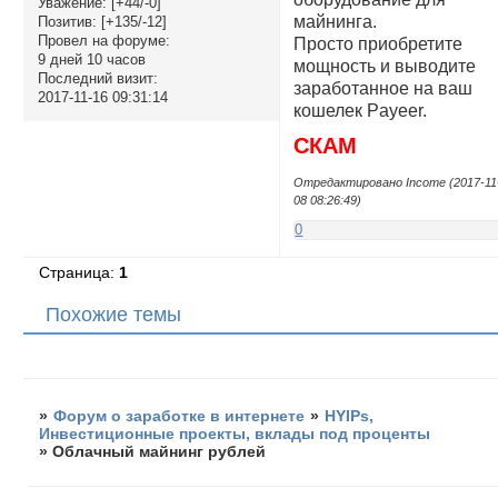
Уважение:
[+44/-0]
майнинга.
Позитив:
[+135/-12]
Провел на форуме:
Просто приобретите
9 дней 10 часов
мощность и выводите
Последний визит:
заработанное на ваш
2017-11-16 09:31:14
кошелек Payeer.
СКАМ
Отредактировано Income (2017-11
08 08:26:49)
0
Страница:
1
Похожие темы
»
Форум о заработке в интернете
»
HYIPs,
Инвестиционные проекты, вклады под проценты
»
Облачный майнинг рублей