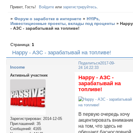
Привет, Гость!
Войдите
или
зарегистрируйтесь
.
»
Форум о заработке в интернете
»
HYIPs,
Инвестиционные проекты, вклады под проценты
»
Happ
- АЗС - зарабатывай на топливе!
Страница:
1
Happy - АЗС - зарабатывай на топливе!
Поделиться
2017-09-
Income
24 14:22:33
Активный участник
Happy - АЗС -
зарабатывай на
топливе!
В первую очередь хочу
Зарегистрирован
: 2014-12-05
акцентировать внимани
Приглашений:
35
на том, что здесь не
Сообщений:
4165
обещают баснословной