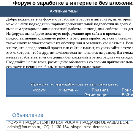
Форум о заработке в интернете без вложени
денег.
Активные темы
Добро пожаловать на форум о заработке и работе в интернете, на котором
можно найти подходящий вариант дополнительной подработки на дому с
высоким доходом помимо основной работы, не вкладывая собственных ден
На форуме вы найдете полезную информацию про сайты и проекты,
предоставляющие удаленную работу и быстрый заработок в сети интернет,
также сможете участвовать в их обсуждении и оставлять свои отзывы. Есл
знаете, что определенный проект или сайт не платит, то указывайте в теме 
это лохотрон, чтобы другие пользователи не попались на развод. Вы смож
начать зарабатывать легкие деньги без вложений и регистрации уже сегодн
Создавайте новые темы, размещайте объявления со своими пригласительн
ссылками и первая прибыль не заставит себя долго ждать.
Форум о заработке в интернете
Форум
Участники
Правила
Поис
Регистрация
Войт
Объявление
ФОРУМ ПРОДАЕТСЯ! ПО ВОПРОСАМ ПРОДАЖИ ОБРАЩАТЬСЯ:
admin@forumbb.ru, ICQ: 1-130-134, skype: alex_derenchuk.