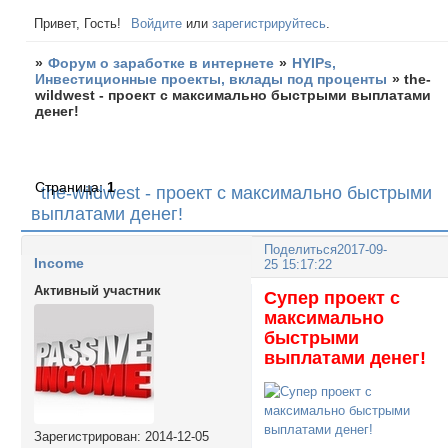
Привет, Гость!
Войдите
или
зарегистрируйтесь
.
»
Форум о заработке в интернете
»
HYIPs,
Инвестиционные проекты, вклады под проценты
»
the-
wildwest - проект с максимально быстрыми выплатами
денег!
Страница:
1
the-wildwest - проект с максимально быстрыми
выплатами денег!
Поделиться
2017-09-
Income
25 15:17:22
Активный участник
Супер проект с
максимально
быстрыми
выплатами денег!
Зарегистрирован
: 2014-12-05