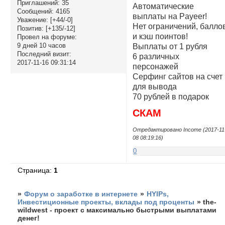
Приглашений:
35
Автоматические
Сообщений:
4165
выплаты на Payeer!
Уважение:
[+44/-0]
Нет ограничений, балло
Позитив:
[+135/-12]
и кэш поинтов!
Провел на форуме:
9 дней 10 часов
Выплаты от 1 рубля
Последний визит:
6 различных
2017-11-16 09:31:14
персонажей
Серфинг сайтов на счет
для вывода
70 рублей в подарок
СКАМ
Отредактировано Income (2017-11
08 08:19:16)
0
Страница:
1
»
Форум о заработке в интернете
»
HYIPs,
Инвестиционные проекты, вклады под проценты
»
the-
wildwest - проект с максимально быстрыми выплатами
денег!