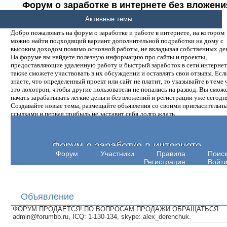
Форум о заработке в интернете без вложени
денег.
Активные темы
Добро пожаловать на форум о заработке и работе в интернете, на котором
можно найти подходящий вариант дополнительной подработки на дому с
высоким доходом помимо основной работы, не вкладывая собственных ден
На форуме вы найдете полезную информацию про сайты и проекты,
предоставляющие удаленную работу и быстрый заработок в сети интернет,
также сможете участвовать в их обсуждении и оставлять свои отзывы. Есл
знаете, что определенный проект или сайт не платит, то указывайте в теме 
это лохотрон, чтобы другие пользователи не попались на развод. Вы смож
начать зарабатывать легкие деньги без вложений и регистрации уже сегодн
Создавайте новые темы, размещайте объявления со своими пригласительн
ссылками и первая прибыль не заставит себя долго ждать.
Форум о заработке в интернете
Форум
Участники
Правила
Поис
Регистрация
Войт
Объявление
ФОРУМ ПРОДАЕТСЯ! ПО ВОПРОСАМ ПРОДАЖИ ОБРАЩАТЬСЯ:
admin@forumbb.ru, ICQ: 1-130-134, skype: alex_derenchuk.