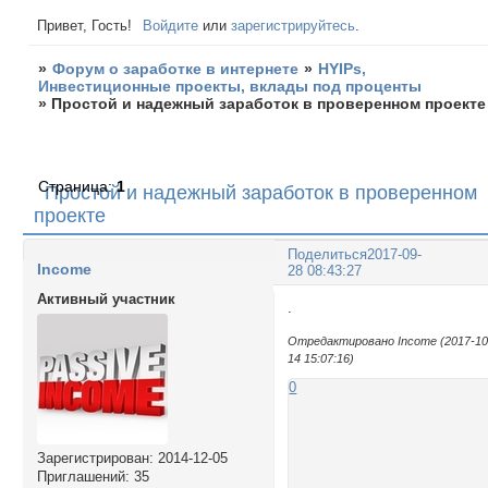
Привет, Гость!
Войдите
или
зарегистрируйтесь
.
»
Форум о заработке в интернете
»
HYIPs,
Инвестиционные проекты, вклады под проценты
»
Простой и надежный заработок в проверенном проекте
Страница:
1
Простой и надежный заработок в проверенном
проекте
Поделиться
2017-09-
Income
28 08:43:27
Активный участник
.
Отредактировано Income (2017-10
14 15:07:16)
0
Зарегистрирован
: 2014-12-05
Приглашений:
35