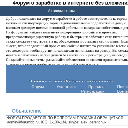
Форум о заработке в интернете без вложени
денег.
Активные темы
Добро пожаловать на форум о заработке и работе в интернете, на котором
можно найти подходящий вариант дополнительной подработки на дому с
высоким доходом помимо основной работы, не вкладывая собственных ден
На форуме вы найдете полезную информацию про сайты и проекты,
предоставляющие удаленную работу и быстрый заработок в сети интернет,
также сможете участвовать в их обсуждении и оставлять свои отзывы. Есл
знаете, что определенный проект или сайт не платит, то указывайте в теме 
это лохотрон, чтобы другие пользователи не попались на развод. Вы смож
начать зарабатывать легкие деньги без вложений и регистрации уже сегодн
Создавайте новые темы, размещайте объявления со своими пригласительн
ссылками и первая прибыль не заставит себя долго ждать.
Форум о заработке в интернете
Форум
Участники
Правила
Поис
Регистрация
Войт
Объявление
ФОРУМ ПРОДАЕТСЯ! ПО ВОПРОСАМ ПРОДАЖИ ОБРАЩАТЬСЯ:
admin@forumbb.ru, ICQ: 1-130-134, skype: alex_derenchuk.