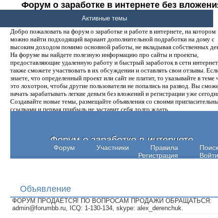
Форум о заработке в интернете без вложени
денег.
Активные темы
Добро пожаловать на форум о заработке и работе в интернете, на котором
можно найти подходящий вариант дополнительной подработки на дому с
высоким доходом помимо основной работы, не вкладывая собственных ден
На форуме вы найдете полезную информацию про сайты и проекты,
предоставляющие удаленную работу и быстрый заработок в сети интернет,
также сможете участвовать в их обсуждении и оставлять свои отзывы. Есл
знаете, что определенный проект или сайт не платит, то указывайте в теме 
это лохотрон, чтобы другие пользователи не попались на развод. Вы смож
начать зарабатывать легкие деньги без вложений и регистрации уже сегодн
Создавайте новые темы, размещайте объявления со своими пригласительн
ссылками и первая прибыль не заставит себя долго ждать.
Форум о заработке в интернете
Форум
Участники
Правила
Поис
Регистрация
Войт
Объявление
ФОРУМ ПРОДАЕТСЯ! ПО ВОПРОСАМ ПРОДАЖИ ОБРАЩАТЬСЯ:
admin@forumbb.ru, ICQ: 1-130-134, skype: alex_derenchuk.