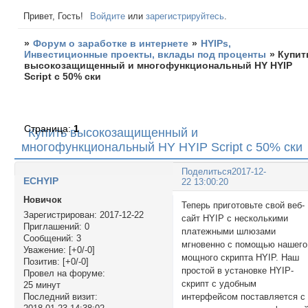
Привет, Гость!
Войдите
или
зарегистрируйтесь
.
»
Форум о заработке в интернете
»
HYIPs,
Инвестиционные проекты, вклады под проценты
»
Купит
высокозащищенный и многофункциональный HY HYIP
Script с 50% ски
Страница:
1
Купить высокозащищенный и
многофункциональный HY HYIP Script с 50% ски
Поделиться
2017-12-
ECHYIP
22 13:00:20
Новичок
Теперь приготовьте свой веб-
Зарегистрирован
: 2017-12-22
сайт HYIP с несколькими
Приглашений:
0
платежными шлюзами
Сообщений:
3
мгновенно с помощью нашего
Уважение:
[+0/-0]
мощного скрипта HYIP. Наш
Позитив:
[+0/-0]
простой в установке HYIP-
Провел на форуме:
скрипт с удобным
25 минут
интерфейсом поставляется с
Последний визит: