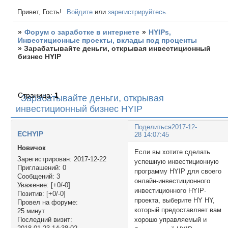
Привет, Гость!
Войдите
или
зарегистрируйтесь
.
»
Форум о заработке в интернете
»
HYIPs,
Инвестиционные проекты, вклады под проценты
»
Зарабатывайте деньги, открывая инвестиционный
бизнес HYIP
Страница:
1
Зарабатывайте деньги, открывая
инвестиционный бизнес HYIP
Поделиться
2017-12-
ECHYIP
28 14:07:45
Новичок
Если вы хотите сделать
Зарегистрирован
: 2017-12-22
успешную инвестиционную
Приглашений:
0
программу HYIP для своего
Сообщений:
3
онлайн-инвестиционного
Уважение:
[+0/-0]
инвестиционного HYIP-
Позитив:
[+0/-0]
проекта, выберите HY HY,
Провел на форуме:
который предоставляет вам
25 минут
хорошо управляемый и
Последний визит: