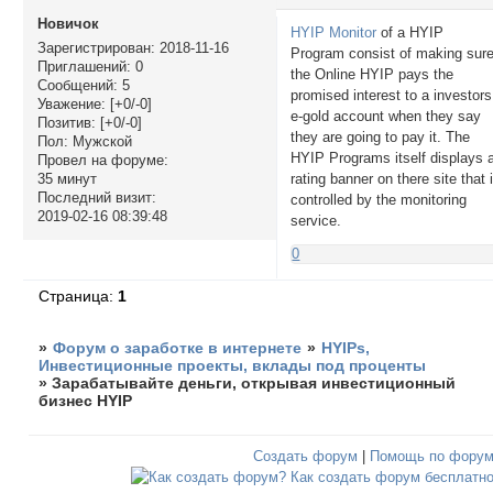
Новичок
HYIP Monitor
of a HYIP
Зарегистрирован
: 2018-11-16
Program consist of making sur
Приглашений:
0
the Online HYIP pays the
Сообщений:
5
promised interest to a investors
Уважение:
[+0/-0]
e-gold account when they say
Позитив:
[+0/-0]
they are going to pay it. The
Пол:
Мужской
HYIP Programs itself displays 
Провел на форуме:
rating banner on there site that 
35 минут
Последний визит:
controlled by the monitoring
2019-02-16 08:39:48
service.
0
Страница:
1
»
Форум о заработке в интернете
»
HYIPs,
Инвестиционные проекты, вклады под проценты
»
Зарабатывайте деньги, открывая инвестиционный
бизнес HYIP
Создать форум
|
Помощь по фору