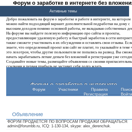
Форум о заработке в интернете без вложени
денег.
Активные темы
Добро пожаловать на форум о заработке и работе в интернете, на котором
можно найти подходящий вариант дополнительной подработки на дому с
высоким доходом помимо основной работы, не вкладывая собственных ден
На форуме вы найдете полезную информацию про сайты и проекты,
предоставляющие удаленную работу и быстрый заработок в сети интернет,
также сможете участвовать в их обсуждении и оставлять свои отзывы. Есл
знаете, что определенный проект или сайт не платит, то указывайте в теме 
это лохотрон, чтобы другие пользователи не попались на развод. Вы смож
начать зарабатывать легкие деньги без вложений и регистрации уже сегодн
Создавайте новые темы, размещайте объявления со своими пригласительн
ссылками и первая прибыль не заставит себя долго ждать.
Форум о заработке в интернете
Форум
Участники
Правила
Поис
Регистрация
Войт
Объявление
ФОРУМ ПРОДАЕТСЯ! ПО ВОПРОСАМ ПРОДАЖИ ОБРАЩАТЬСЯ:
admin@forumbb.ru, ICQ: 1-130-134, skype: alex_derenchuk.