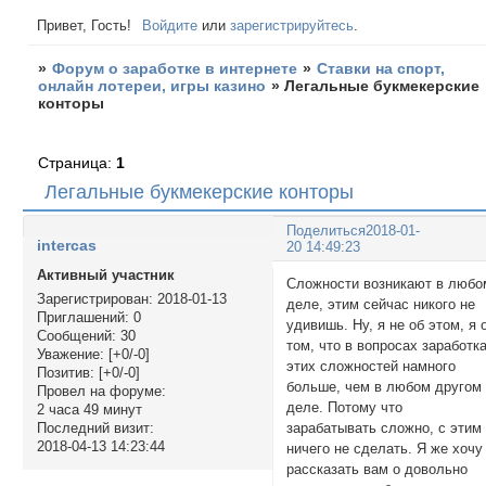
Привет, Гость!
Войдите
или
зарегистрируйтесь
.
»
Форум о заработке в интернете
»
Ставки на спорт,
онлайн лотереи, игры казино
»
Легальные букмекерские
конторы
Страница:
1
Легальные букмекерские конторы
Поделиться
2018-01-
intercas
20 14:49:23
Активный участник
Сложности возникают в любо
Зарегистрирован
: 2018-01-13
деле, этим сейчас никого не
Приглашений:
0
удивишь. Ну, я не об этом, я 
Сообщений:
30
том, что в вопросах заработк
Уважение:
[+0/-0]
этих сложностей намного
Позитив:
[+0/-0]
больше, чем в любом другом
Провел на форуме:
деле. Потому что
2 часа 49 минут
зарабатывать сложно, с этим
Последний визит:
2018-04-13 14:23:44
ничего не сделать. Я же хочу
рассказать вам о довольно