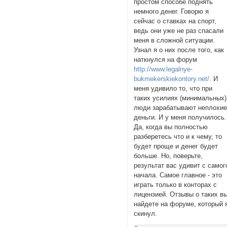
простом способе поднять
немного денег. Говорю я
сейчас о ставках на спорт,
ведь они уже не раз спасали
меня в сложной ситуации.
Узнал я о них после того, как
наткнулся на форум
http://www.legalnye-
bukmekerskiekontory.net/.
И
меня удивило то, что при
таких усилиях (минимальных)
люди зарабатывают неплохи
деньги. И у меня получилось.
Да, когда вы полностью
разберетесь что и к чему, то
будет проще и денег будет
больше. Но, поверьте,
результат вас удивит с самог
начала. Самое главное - это
играть только в конторах с
лицензией. Отзывы о таких в
найдете на форуме, который 
скинул.