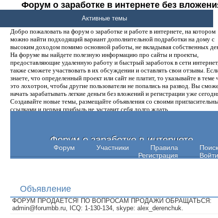
Форум о заработке в интернете без вложени
денег.
Активные темы
Добро пожаловать на форум о заработке и работе в интернете, на котором
можно найти подходящий вариант дополнительной подработки на дому с
высоким доходом помимо основной работы, не вкладывая собственных ден
На форуме вы найдете полезную информацию про сайты и проекты,
предоставляющие удаленную работу и быстрый заработок в сети интернет,
также сможете участвовать в их обсуждении и оставлять свои отзывы. Есл
знаете, что определенный проект или сайт не платит, то указывайте в теме 
это лохотрон, чтобы другие пользователи не попались на развод. Вы смож
начать зарабатывать легкие деньги без вложений и регистрации уже сегодн
Создавайте новые темы, размещайте объявления со своими пригласительн
ссылками и первая прибыль не заставит себя долго ждать.
Форум о заработке в интернете
Форум
Участники
Правила
Поис
Регистрация
Войт
Объявление
ФОРУМ ПРОДАЕТСЯ! ПО ВОПРОСАМ ПРОДАЖИ ОБРАЩАТЬСЯ:
admin@forumbb.ru, ICQ: 1-130-134, skype: alex_derenchuk.