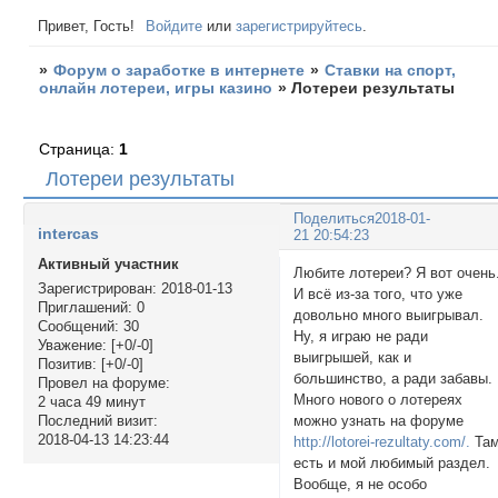
Привет, Гость!
Войдите
или
зарегистрируйтесь
.
»
Форум о заработке в интернете
»
Ставки на спорт,
онлайн лотереи, игры казино
»
Лотереи результаты
Страница:
1
Лотереи результаты
Поделиться
2018-01-
intercas
21 20:54:23
Активный участник
Любите лотереи? Я вот очень
Зарегистрирован
: 2018-01-13
И всё из-за того, что уже
Приглашений:
0
довольно много выигрывал.
Сообщений:
30
Ну, я играю не ради
Уважение:
[+0/-0]
выигрышей, как и
Позитив:
[+0/-0]
большинство, а ради забавы.
Провел на форуме:
Много нового о лотереях
2 часа 49 минут
можно узнать на форуме
Последний визит:
2018-04-13 14:23:44
http://lotorei-rezultaty.com/.
Та
есть и мой любимый раздел.
Вообще, я не особо