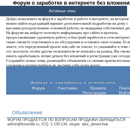
Форум о заработке в интернете без вложени
денег.
Активные темы
Добро пожаловать на форум о заработке и работе в интернете, на котором
можно найти подходящий вариант дополнительной подработки на дому с
высоким доходом помимо основной работы, не вкладывая собственных ден
На форуме вы найдете полезную информацию про сайты и проекты,
предоставляющие удаленную работу и быстрый заработок в сети интернет,
также сможете участвовать в их обсуждении и оставлять свои отзывы. Есл
знаете, что определенный проект или сайт не платит, то указывайте в теме 
это лохотрон, чтобы другие пользователи не попались на развод. Вы смож
начать зарабатывать легкие деньги без вложений и регистрации уже сегодн
Создавайте новые темы, размещайте объявления со своими пригласительн
ссылками и первая прибыль не заставит себя долго ждать.
Форум о заработке в интернете
Форум
Участники
Правила
Поис
Регистрация
Войт
Объявление
ФОРУМ ПРОДАЕТСЯ! ПО ВОПРОСАМ ПРОДАЖИ ОБРАЩАТЬСЯ:
admin@forumbb.ru, ICQ: 1-130-134, skype: alex_derenchuk.