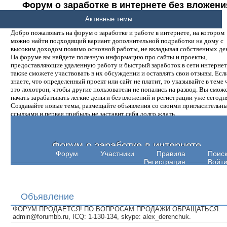
Форум о заработке в интернете без вложени
денег.
Активные темы
Добро пожаловать на форум о заработке и работе в интернете, на котором
можно найти подходящий вариант дополнительной подработки на дому с
высоким доходом помимо основной работы, не вкладывая собственных ден
На форуме вы найдете полезную информацию про сайты и проекты,
предоставляющие удаленную работу и быстрый заработок в сети интернет,
также сможете участвовать в их обсуждении и оставлять свои отзывы. Есл
знаете, что определенный проект или сайт не платит, то указывайте в теме 
это лохотрон, чтобы другие пользователи не попались на развод. Вы смож
начать зарабатывать легкие деньги без вложений и регистрации уже сегодн
Создавайте новые темы, размещайте объявления со своими пригласительн
ссылками и первая прибыль не заставит себя долго ждать.
Форум о заработке в интернете
Форум
Участники
Правила
Поис
Регистрация
Войт
Объявление
ФОРУМ ПРОДАЕТСЯ! ПО ВОПРОСАМ ПРОДАЖИ ОБРАЩАТЬСЯ:
admin@forumbb.ru, ICQ: 1-130-134, skype: alex_derenchuk.