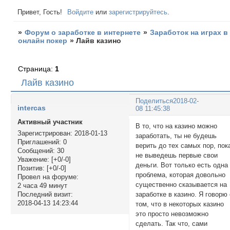
Привет, Гость!
Войдите
или
зарегистрируйтесь
.
»
Форум о заработке в интернете
»
Заработок на играх в
онлайн покер
»
Лайв казино
Страница:
1
Лайв казино
Поделиться
2018-02-
intercas
08 11:45:38
Активный участник
В то, что на казино можно
Зарегистрирован
: 2018-01-13
заработать, ты не будешь
Приглашений:
0
верить до тех самых пор, пок
Сообщений:
30
не выведешь первые свои
Уважение:
[+0/-0]
деньги. Вот только есть одна
Позитив:
[+0/-0]
проблема, которая довольно
Провел на форуме:
существенно сказывается на
2 часа 49 минут
заработке в казино. Я говорю
Последний визит:
2018-04-13 14:23:44
том, что в некоторых казино
это просто невозможно
сделать. Так что, сами