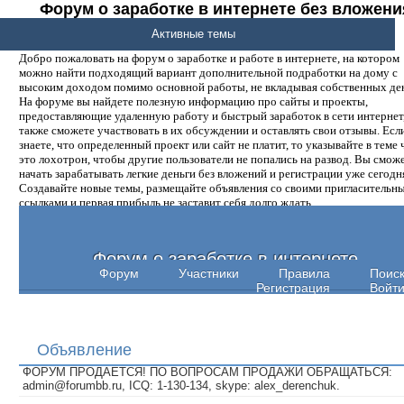
Форум о заработке в интернете без вложени
денег.
Активные темы
Добро пожаловать на форум о заработке и работе в интернете, на котором
можно найти подходящий вариант дополнительной подработки на дому с
высоким доходом помимо основной работы, не вкладывая собственных ден
На форуме вы найдете полезную информацию про сайты и проекты,
предоставляющие удаленную работу и быстрый заработок в сети интернет,
также сможете участвовать в их обсуждении и оставлять свои отзывы. Есл
знаете, что определенный проект или сайт не платит, то указывайте в теме 
это лохотрон, чтобы другие пользователи не попались на развод. Вы смож
начать зарабатывать легкие деньги без вложений и регистрации уже сегодн
Создавайте новые темы, размещайте объявления со своими пригласительн
ссылками и первая прибыль не заставит себя долго ждать.
Форум о заработке в интернете
Форум
Участники
Правила
Поис
Регистрация
Войт
Объявление
ФОРУМ ПРОДАЕТСЯ! ПО ВОПРОСАМ ПРОДАЖИ ОБРАЩАТЬСЯ:
admin@forumbb.ru, ICQ: 1-130-134, skype: alex_derenchuk.