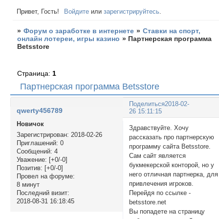
Привет, Гость!
Войдите
или
зарегистрируйтесь
.
»
Форум о заработке в интернете
»
Ставки на спорт,
онлайн лотереи, игры казино
»
Партнерская программа
Betsstore
Страница:
1
Партнерская программа Betsstore
Поделиться
2018-02-
qwerty456789
26 15:11:15
Новичок
Здравствуйте. Хочу
Зарегистрирован
: 2018-02-26
рассказать про партнерскую
Приглашений:
0
программу сайта Betsstore.
Сообщений:
4
Сам сайт является
Уважение:
[+0/-0]
букмекерской конторой, но у
Позитив:
[+0/-0]
него отличная партнерка, для
Провел на форуме:
привлечения игроков.
8 минут
Перейдя по ссылке -
Последний визит:
2018-08-31 16:18:45
betsstore.net
Вы попадете на страницу