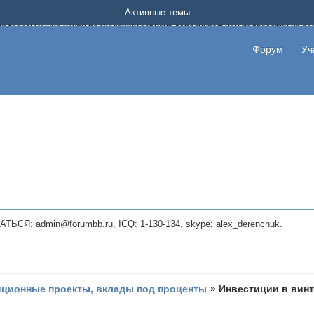
Форум о заработке в интернете без вложения денег.
Активные темы
на котором можно найти подходящий вариант дополнительной подработки на д
про сайты и проекты, предоставляющие удаленную работу и быстрый заработок
т или сайт не платит, то указывайте в теме что это лохотрон, чтобы другие по
Форум
Уч
те новые темы, размещайте объявления со своими пригласительными ссылками и
admin@forumbb.ru, ICQ: 1-130-134, skype: alex_derenchuk.
иционные проекты, вклады под проценты
»
Инвестиции в вин