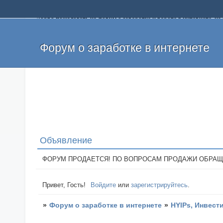
Добро пожаловать на форум о заработке и работе в интернете, 
собственных денег. На форуме вы найдете полезную информацию 
и оставлять свои отзывы. Если вы знаете, что определенный проек
легкие деньги без вложений и регистрации уже сегодня. Создавай
Форум о заработке в интернете
Объявление
ФОРУМ ПРОДАЕТСЯ! ПО ВОПРОСАМ ПРОДАЖИ ОБРАЩАТЬСЯ: 
Привет, Гость!
Войдите
или
зарегистрируйтесь
.
»
Форум о заработке в интернете
»
HYIPs, Инвест