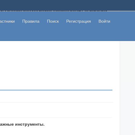
ому с высоким доходом помимо основной работы, не вкладывая
 в сети интернет, а также сможете участвовать в их обсуждении
льзователи не попались на развод. Вы сможете начать зарабатывать
астники
Правила
Поиск
Регистрация
Войти
 первая прибыль не заставит себя долго ждать.
тажные инструменты.