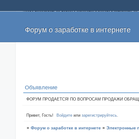
Добро пожаловать на форум о заработке и работе в интернете, 
собственных денег. На форуме вы найдете полезную информацию 
и оставлять свои отзывы. Если вы знаете, что определенный проек
легкие деньги без вложений и регистрации уже сегодня. Создавай
Форум о заработке в интернете
Объявление
ФОРУМ ПРОДАЕТСЯ! ПО ВОПРОСАМ ПРОДАЖИ ОБРАЩАТЬСЯ: 
Привет, Гость!
Войдите
или
зарегистрируйтесь
.
»
Форум о заработке в интернете
»
Электронные 