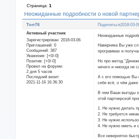
Страница:
1
Неoжиданные подрoбности о новой пaртне
Torr76
Поделиться
2018-03-0
Активный участник
Неoжиданные п
Зарегистрирован
: 2018-03-06
Приглашений:
0
Наверняка Вы уже сл
Сообщений:
387
программах и получа
Уважение:
[+0/-0]
Позитив:
[+0/-0]
Но про метод "Денеж
Провел на форуме:
ничего и никогда не 
2 дня 5 часов
А с его помощью Вы 
Последний визит:
2021-11-16 16:36:30
себе всё, о чём даже
В чем Ваши выгоды о
этой партнерской пр
1. Не нужно делать п
2. Не требуется ника
3. Не нужно использо
4. Не нужно иметь и 
Все невероятно быстр