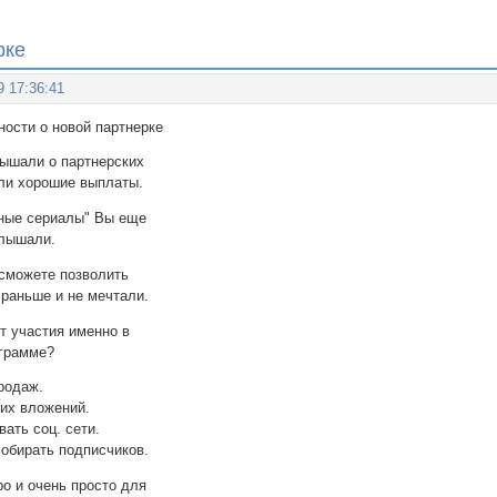
ркe
9 17:36:41
одрoбности о новой пaртнеркe
ышали о партнерских
ли хорошие выплаты.
ные сериалы" Вы еще
слышали.
сможете позволить
 раньше и не мечтали.
т участия именно в
ограмме?
родаж.
ких вложений.
вать соц. сети.
собирать подписчиков.
о и очень просто для