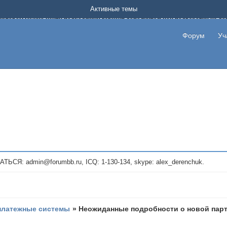
Форум о заработке в интернете без вложения денег.
Активные темы
на котором можно найти подходящий вариант дополнительной подработки на д
про сайты и проекты, предоставляющие удаленную работу и быстрый заработок
т или сайт не платит, то указывайте в теме что это лохотрон, чтобы другие по
Форум
Уч
те новые темы, размещайте объявления со своими пригласительными ссылками и
admin@forumbb.ru, ICQ: 1-130-134, skype: alex_derenchuk.
платежные системы
»
Неoжиданные подрoбности о новой пaр