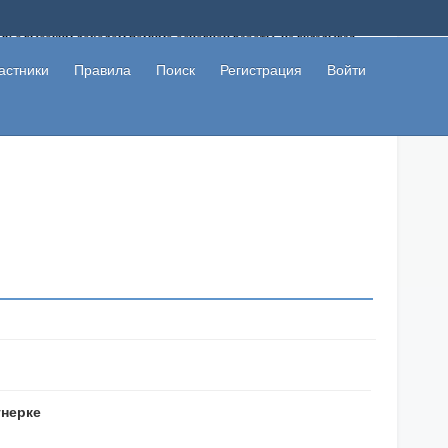
ому с высоким доходом помимо основной работы, не вкладывая
 в сети интернет, а также сможете участвовать в их обсуждении
льзователи не попались на развод. Вы сможете начать зарабатывать
астники
Правила
Поиск
Регистрация
Войти
 первая прибыль не заставит себя долго ждать.
тнеркe