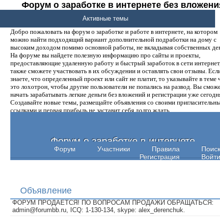
Форум о заработке в интернете без вложени
денег.
Активные темы
Добро пожаловать на форум о заработке и работе в интернете, на котором
можно найти подходящий вариант дополнительной подработки на дому с
высоким доходом помимо основной работы, не вкладывая собственных ден
На форуме вы найдете полезную информацию про сайты и проекты,
предоставляющие удаленную работу и быстрый заработок в сети интернет,
также сможете участвовать в их обсуждении и оставлять свои отзывы. Есл
знаете, что определенный проект или сайт не платит, то указывайте в теме 
это лохотрон, чтобы другие пользователи не попались на развод. Вы смож
начать зарабатывать легкие деньги без вложений и регистрации уже сегодн
Создавайте новые темы, размещайте объявления со своими пригласительн
ссылками и первая прибыль не заставит себя долго ждать.
Форум о заработке в интернете
Форум
Участники
Правила
Поис
Регистрация
Войт
Объявление
ФОРУМ ПРОДАЕТСЯ! ПО ВОПРОСАМ ПРОДАЖИ ОБРАЩАТЬСЯ:
admin@forumbb.ru, ICQ: 1-130-134, skype: alex_derenchuk.