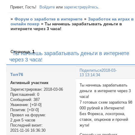
Привет, Гость!
Войдите
или
зарегистрируйтесь
.
»
Форум о заработке в интернете
»
Заработок на играх в
онлайн покер
»
Ты начнешь зарабатывать деньги в
интернете через 3 часа!
Страница:
1
Ты начнешь зарабатывать деньги в интернете
через 3 часа!
Поделиться
2018-03-
Torr76
13 13:14:34
Активный участник
Ты начнешь зарабатывать
Зарегистрирован
: 2018-03-06
деньги в интернете через 3
Приглашений:
0
часа!
Сообщений:
387
7 готовых схем заработка 98
Уважение:
[+0/-0]
000 рублей в Интернете!
Позитив:
[+0/-0]
Без Форекса, лохотрона,
Провел на форуме:
ставок, опционов и прочей
2 дня 5 часов
жути!
Последний визит:
2021-11-16 16:36:30
Способы не требуют