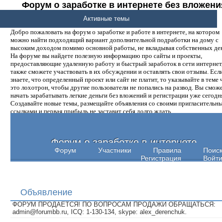
Форум о заработке в интернете без вложени
денег.
Активные темы
Добро пожаловать на форум о заработке и работе в интернете, на котором
можно найти подходящий вариант дополнительной подработки на дому с
высоким доходом помимо основной работы, не вкладывая собственных ден
На форуме вы найдете полезную информацию про сайты и проекты,
предоставляющие удаленную работу и быстрый заработок в сети интернет,
также сможете участвовать в их обсуждении и оставлять свои отзывы. Есл
знаете, что определенный проект или сайт не платит, то указывайте в теме 
это лохотрон, чтобы другие пользователи не попались на развод. Вы смож
начать зарабатывать легкие деньги без вложений и регистрации уже сегодн
Создавайте новые темы, размещайте объявления со своими пригласительн
ссылками и первая прибыль не заставит себя долго ждать.
Форум о заработке в интернете
Форум
Участники
Правила
Поис
Регистрация
Войт
Объявление
ФОРУМ ПРОДАЕТСЯ! ПО ВОПРОСАМ ПРОДАЖИ ОБРАЩАТЬСЯ:
admin@forumbb.ru, ICQ: 1-130-134, skype: alex_derenchuk.