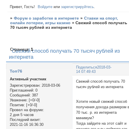
Привет, Гость!
Войдите
или
зарегистрируйтесь
.
»
Форум о заработке в интернете
»
Ставки на спорт,
онлайн лотереи, игры казино
»
Свежий способ получать
70 тысяч рублей из интернета
Страница:
1
Свежий способ получать 70 тысяч рублей из
интернета
Поделиться
2018-03-
Torr76
14 07:49:43
Активный участник
Свежий способ получать 70
Зарегистрирован
: 2018-03-06
тысяч рублей из интернет
Приглашений:
0
Сообщений:
387
Уважение:
[+0/-0]
Хотите новый свежий способ
Позитив:
[+0/-0]
получения дохода размером 
Провел на форуме:
70 тыс. р. из интернета
2 дня 5 часов
минимум?
Последний визит:
Тогда зайдите на этот сайт и
2021-11-16 16:36:30
изучите его и вы поймете как