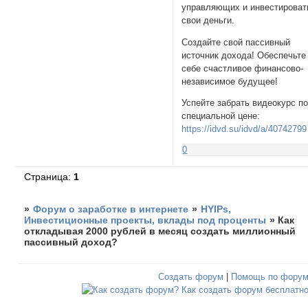
управляющих и инвестироват
свои деньги.
Создайте свой пассивный
источник дохода! Обеспечьте
себе счастливое финансово-
независимое будущее!
Успейте забрать видеокурс п
специальной цене:
https://idvd.su/idvd/a/40742799
0
Страница:
1
»
Форум о заработке в интернете
»
HYIPs,
Инвестиционные проекты, вклады под проценты
»
Как
откладывая 2000 рублей в месяц создать миллионный
пассивный доход?
Создать форум
|
Помощь по фору