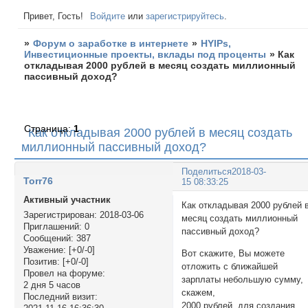
Привет, Гость!
Войдите
или
зарегистрируйтесь
.
»
Форум о заработке в интернете
»
HYIPs,
Инвестиционные проекты, вклады под проценты
»
Как
откладывая 2000 рублей в месяц создать миллионный
пассивный доход?
Страница:
1
Как откладывая 2000 рублей в месяц создать
миллионный пассивный доход?
Поделиться
2018-03-
Torr76
15 08:33:25
Активный участник
Как откладывая 2000 рублей 
Зарегистрирован
: 2018-03-06
месяц создать миллионный
Приглашений:
0
пассивный доход?
Сообщений:
387
Уважение:
[+0/-0]
Вот скажите, Вы можете
Позитив:
[+0/-0]
отложить с ближайшей
Провел на форуме:
зарплаты небольшую сумму,
2 дня 5 часов
скажем,
Последний визит:
2000 рублей, для создания