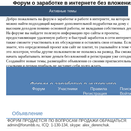
Форум о заработке в интернете без вложени
денег.
Активные темы
Добро пожаловать на форум о заработке и работе в интернете, на котором
можно найти подходящий вариант дополнительной подработки на дому с
высоким доходом помимо основной работы, не вкладывая собственных ден
На форуме вы найдете полезную информацию про сайты и проекты,
предоставляющие удаленную работу и быстрый заработок в сети интернет,
также сможете участвовать в их обсуждении и оставлять свои отзывы. Есл
знаете, что определенный проект или сайт не платит, то указывайте в теме 
это лохотрон, чтобы другие пользователи не попались на развод. Вы смож
начать зарабатывать легкие деньги без вложений и регистрации уже сегодн
Создавайте новые темы, размещайте объявления со своими пригласительн
ссылками и первая прибыль не заставит себя долго ждать.
Форум о заработке в интернете
Форум
Участники
Правила
Поис
Регистрация
Войт
Объявление
ФОРУМ ПРОДАЕТСЯ! ПО ВОПРОСАМ ПРОДАЖИ ОБРАЩАТЬСЯ:
admin@forumbb.ru, ICQ: 1-130-134, skype: alex_derenchuk.