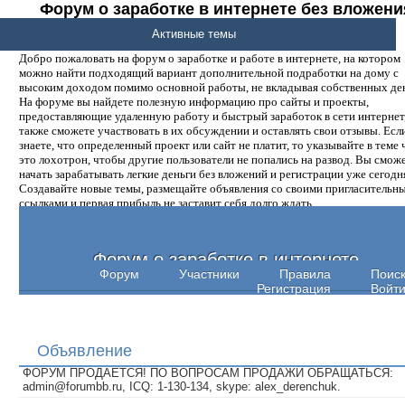
Форум о заработке в интернете без вложени
денег.
Активные темы
Добро пожаловать на форум о заработке и работе в интернете, на котором
можно найти подходящий вариант дополнительной подработки на дому с
высоким доходом помимо основной работы, не вкладывая собственных ден
На форуме вы найдете полезную информацию про сайты и проекты,
предоставляющие удаленную работу и быстрый заработок в сети интернет,
также сможете участвовать в их обсуждении и оставлять свои отзывы. Есл
знаете, что определенный проект или сайт не платит, то указывайте в теме 
это лохотрон, чтобы другие пользователи не попались на развод. Вы смож
начать зарабатывать легкие деньги без вложений и регистрации уже сегодн
Создавайте новые темы, размещайте объявления со своими пригласительн
ссылками и первая прибыль не заставит себя долго ждать.
Форум о заработке в интернете
Форум
Участники
Правила
Поис
Регистрация
Войт
Объявление
ФОРУМ ПРОДАЕТСЯ! ПО ВОПРОСАМ ПРОДАЖИ ОБРАЩАТЬСЯ:
admin@forumbb.ru, ICQ: 1-130-134, skype: alex_derenchuk.