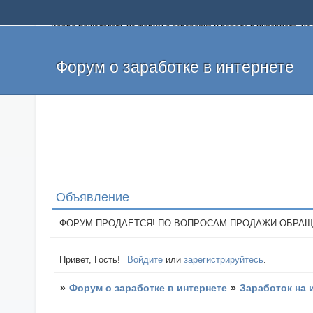
Добро пожаловать на форум о заработке и работе в интернете, 
собственных денег. На форуме вы найдете полезную информацию 
и оставлять свои отзывы. Если вы знаете, что определенный проек
легкие деньги без вложений и регистрации уже сегодня. Создавай
Форум о заработке в интернете
Объявление
ФОРУМ ПРОДАЕТСЯ! ПО ВОПРОСАМ ПРОДАЖИ ОБРАЩАТЬСЯ: 
Привет, Гость!
Войдите
или
зарегистрируйтесь
.
»
Форум о заработке в интернете
»
Заработок на 