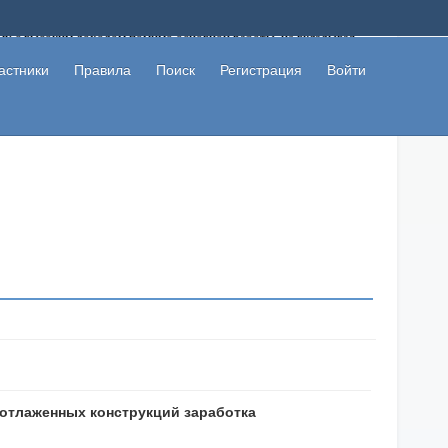
ому с высоким доходом помимо основной работы, не вкладывая
 в сети интернет, а также сможете участвовать в их обсуждении
льзователи не попались на развод. Вы сможете начать зарабатывать
астники
Правила
Поиск
Регистрация
Войти
 первая прибыль не заставит себя долго ждать.
5 отлаженных конструкций заработка