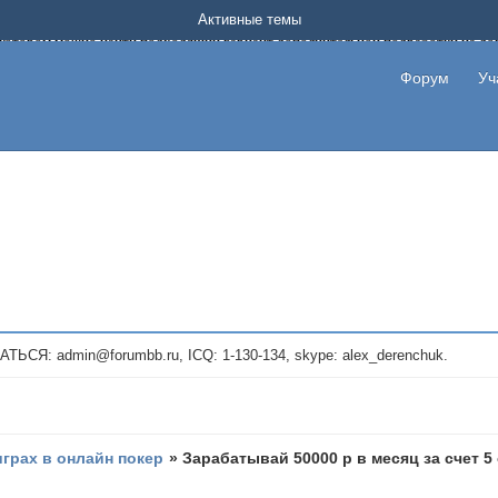
Форум о заработке в интернете без вложения денег.
Активные темы
на котором можно найти подходящий вариант дополнительной подработки на д
про сайты и проекты, предоставляющие удаленную работу и быстрый заработок
т или сайт не платит, то указывайте в теме что это лохотрон, чтобы другие по
Форум
Уч
те новые темы, размещайте объявления со своими пригласительными ссылками и
admin@forumbb.ru, ICQ: 1-130-134, skype: alex_derenchuk.
играх в онлайн покер
»
Зарабатывай 50000 р в месяц за счет 