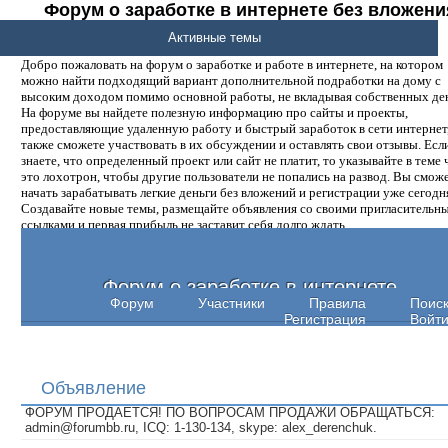
Форум о заработке в интернете без вложени
денег.
Активные темы
Добро пожаловать на форум о заработке и работе в интернете, на котором
можно найти подходящий вариант дополнительной подработки на дому с
высоким доходом помимо основной работы, не вкладывая собственных ден
На форуме вы найдете полезную информацию про сайты и проекты,
предоставляющие удаленную работу и быстрый заработок в сети интернет,
также сможете участвовать в их обсуждении и оставлять свои отзывы. Есл
знаете, что определенный проект или сайт не платит, то указывайте в теме 
это лохотрон, чтобы другие пользователи не попались на развод. Вы смож
начать зарабатывать легкие деньги без вложений и регистрации уже сегодн
Создавайте новые темы, размещайте объявления со своими пригласительн
ссылками и первая прибыль не заставит себя долго ждать.
Форум о заработке в интернете
Форум
Участники
Правила
Поис
Регистрация
Войт
Объявление
ФОРУМ ПРОДАЕТСЯ! ПО ВОПРОСАМ ПРОДАЖИ ОБРАЩАТЬСЯ:
admin@forumbb.ru, ICQ: 1-130-134, skype: alex_derenchuk.