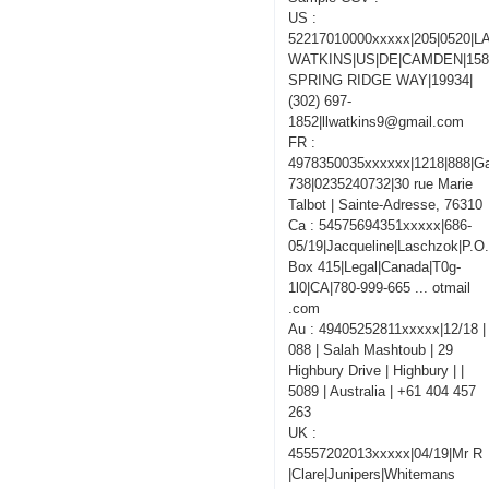
US :
52217010000xxxxx|205|0520|
WATKINS|US|DE|CAMDEN|15
SPRING RIDGE WAY|19934|
(302) 697-
1852|llwatkins9@gmail.com
FR :
4978350035xxxxxx|1218|888|Ga
738|0235240732|30 rue Marie
Talbot | Sainte-Adresse, 76310
Ca : 54575694351xxxxx|686-
05/19|Jacqueline|Laschzok|P.O
Box 415|Legal|Canada|T0g-
1l0|CA|780-999-665 ... otmail
.com
Au : 49405252811xxxxx|12/18 |
088 | Salah Mashtoub | 29
Highbury Drive | Highbury | |
5089 | Australia | +61 404 457
263
UK :
45557202013xxxxx|04/19|Mr R
|Clare|Junipers|Whitemans