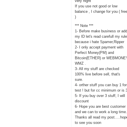
very hight
If you use not good or low
balance , I change for you ( fre
)
*** Note ***
1- Before make business or ad
my ID let's read carefull my rul
because i hate Spamer,Ripper
2- I only accept payment with
Perfect Money(PM) and
Bitcoin(ETHER) or WEBMONE
WMZ .
3- All my stuff are checked
100% live before sell, that's
sure.
4- orther stuff you can buy 1 for
test ! but for cc minimum or is 
5- If you buy over 3 stuff, I will
discount
6- Hope you are best customer
and we can to work a long time
Thanks all read my post.....hop
to see you soon