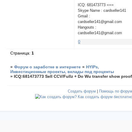
ICQ: 681473773 ===
Skype Name : cardseller141
Gmail :
cardseller141@gmail.com
Hangouts :
cardseller141@gmail.com
0
Страница:
1
»
Форум о заработке в интернете
»
HYIPs,
Инвестиционные проекты, вклады под проценты
»
ICQ:681473773 Sell CCV/Fullz + Do Wu transfer show proo
Создать форум
|
Помощь по фору