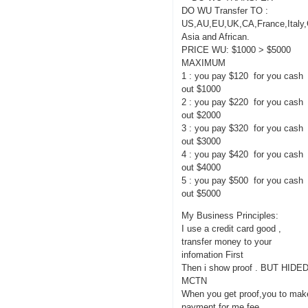
DO WU Transfer TO :
US,AU,EU,UK,CA,France,Italy
Asia and African.
PRICE WU: $1000 > $5000
MAXIMUM
1 : you pay $120 for you cash
out $1000
2 : you pay $220 for you cash
out $2000
3 : you pay $320 for you cash
out $3000
4 : you pay $420 for you cash
out $4000
5 : you pay $500 for you cash
out $5000
My Business Principles:
I use a credit card good ,
transfer money to your
infomation First
Then i show proof . BUT HIDE
MCTN
When you get proof,you to mak
payment for me fee.