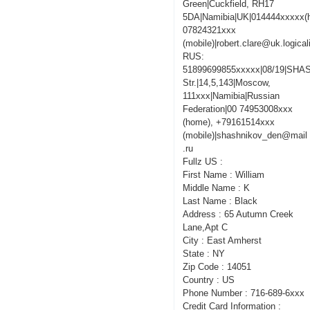
Green|Cuckfield, RH17
5DA|Namibia|UK|014444xxxxx(
07824321xxx
(mobile)|robert.clare@uk.logica
RUS:
51899699855xxxxx|08/19|SHA
Str.|14,5,143|Moscow,
111xxx|Namibia|Russian
Federation|00 74953008xxx
(home), +79161514xxx
(mobile)|shashnikov_den@mail
.ru
Fullz US :
First Name : William
Middle Name : K
Last Name : Black
Address : 65 Autumn Creek
Lane,Apt C
City : East Amherst
State : NY
Zip Code : 14051
Country : US
Phone Number : 716-689-6xxx
Credit Card Information :