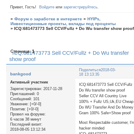
Привет, Гость!
Войдите
или
зарегистрируйтесь
.
»
Форум о заработке в интернете
»
HYIPs,
Инвестиционные проекты, вклады под проценты
»
ICQ:681473773 Sell CCV/Fullz + Do Wu transfer show proo
Страница:
1
ICQ:681473773 Sell CCV/Fullz + Do Wu transfer
show proof
Поделиться
2018-03-
bankgood
18 13:13:35
Активный участник
ICQ:681473773 Sell CCV/Fullz
Зарегистрирован
: 2017-11-28
Do Wu transfer show proof
Приглашений:
0
Seller CCV All Country Live
Сообщений:
101
100% + Fullz US,Uk,EU Cheap
Уважение:
[+0/-0]
Do WU Transfer And Do Money
Позитив:
[+0/-0]
Gram 100% Safe+Show proof
Провел на форуме:
6 часов 38 минут
Most Respectable customer, I'
Последний визит:
hacker minded
2018-08-05 13:12:34
ICQ: 681473773