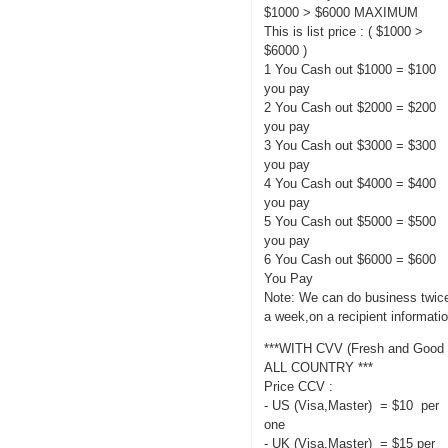
$1000 > $6000 MAXIMUM
This is list price : ( $1000 >
$6000 )
1 You Cash out $1000 = $100
you pay
2 You Cash out $2000 = $200
you pay
3 You Cash out $3000 = $300
you pay
4 You Cash out $4000 = $400
you pay
5 You Cash out $5000 = $500
you pay
6 You Cash out $6000 = $600
You Pay
Note: We can do business twic
a week,on a recipient informati
***WITH CVV (Fresh and Good 
ALL COUNTRY ***
Price CCV :
- US (Visa,Master) = $10 per
one
- UK (Visa,Master) = $15 per