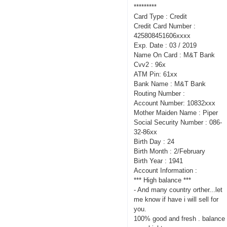
*********
Card Type : Credit
Credit Card Number :
425808451606xxxx
Exp. Date : 03 / 2019
Name On Card : M&T Bank
Cvv2 : 96x
ATM Pin: 61xx
Bank Name : M&T Bank
Routing Number :
Account Number: 10832xxx
Mother Maiden Name : Piper
Social Security Number : 086-
32-86xx
Birth Day : 24
Birth Month : 2/February
Birth Year : 1941
Account Information :
*** High balance ***
- And many country orther...let
me know if have i will sell for
you.
100% good and fresh . balance