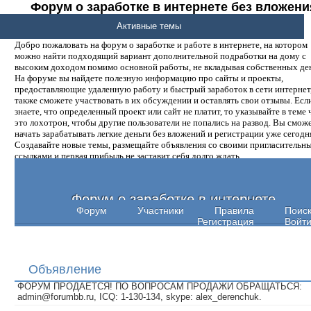
Форум о заработке в интернете без вложени
денег.
Активные темы
Добро пожаловать на форум о заработке и работе в интернете, на котором
можно найти подходящий вариант дополнительной подработки на дому с
высоким доходом помимо основной работы, не вкладывая собственных ден
На форуме вы найдете полезную информацию про сайты и проекты,
предоставляющие удаленную работу и быстрый заработок в сети интернет,
также сможете участвовать в их обсуждении и оставлять свои отзывы. Есл
знаете, что определенный проект или сайт не платит, то указывайте в теме 
это лохотрон, чтобы другие пользователи не попались на развод. Вы смож
начать зарабатывать легкие деньги без вложений и регистрации уже сегодн
Создавайте новые темы, размещайте объявления со своими пригласительн
ссылками и первая прибыль не заставит себя долго ждать.
Форум о заработке в интернете
Форум
Участники
Правила
Поис
Регистрация
Войт
Объявление
ФОРУМ ПРОДАЕТСЯ! ПО ВОПРОСАМ ПРОДАЖИ ОБРАЩАТЬСЯ:
admin@forumbb.ru, ICQ: 1-130-134, skype: alex_derenchuk.