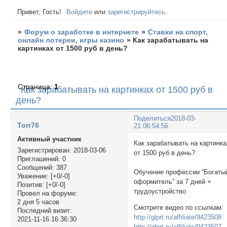
Привет, Гость!
Войдите
или
зарегистрируйтесь
.
»
Форум о заработке в интернете
»
Ставки на спорт,
онлайн лотереи, игры казино
»
Как зарабатывать на
картинках от 1500 руб в день?
Страница:
1
Как зарабатывать на картинках от 1500 руб в
день?
Поделиться
2018-03-
Torr76
21 06:54:56
Активный участник
Как зарабатывать на картинка
Зарегистрирован
: 2018-03-06
от 1500 руб в день
Приглашений:
0
Сообщений:
387
Обучение профессии “Богаты
Уважение:
[+0/-0]
оформитель” за 7 дней +
Позитив:
[+0/-0]
трудоустройство
Провел на форуме:
2 дня 5 часов
Смотрите видео по ссылкам:
Последний визит:
http://glprt.ru/affiliate/9423508
2021-11-16 16:36:30
http://glprt.ru/affiliate/9423507