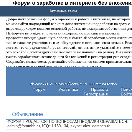
Форум о заработке в интернете без вложени
денег.
Активные темы
Добро пожаловать на форум о заработке и работе в интернете, на котором
можно найти подходящий вариант дополнительной подработки на дому с
высоким доходом помимо основной работы, не вкладывая собственных ден
На форуме вы найдете полезную информацию про сайты и проекты,
предоставляющие удаленную работу и быстрый заработок в сети интернет,
также сможете участвовать в их обсуждении и оставлять свои отзывы. Есл
знаете, что определенный проект или сайт не платит, то указывайте в теме 
это лохотрон, чтобы другие пользователи не попались на развод. Вы смож
начать зарабатывать легкие деньги без вложений и регистрации уже сегодн
Создавайте новые темы, размещайте объявления со своими пригласительн
ссылками и первая прибыль не заставит себя долго ждать.
Форум о заработке в интернете
Форум
Участники
Правила
Поис
Регистрация
Войт
Объявление
ФОРУМ ПРОДАЕТСЯ! ПО ВОПРОСАМ ПРОДАЖИ ОБРАЩАТЬСЯ:
admin@forumbb.ru, ICQ: 1-130-134, skype: alex_derenchuk.