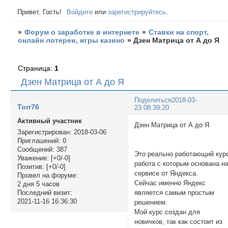
Привет, Гость!
Войдите
или
зарегистрируйтесь
.
»
Форум о заработке в интернете
»
Ставки на спорт,
онлайн лотереи, игры казино
»
Дзен Матрица от А до Я
Страница:
1
Дзен Матрица от А до Я
Поделиться
2018-03-
Torr76
23 08:39:20
Активный участник
Дзен Матрица от А до 
Зарегистрирован
: 2018-03-06
Приглашений:
0
Сообщений:
387
Это реально работающий кур
Уважение:
[+0/-0]
работа с которым основана н
Позитив:
[+0/-0]
сервисе от Яндекса.
Провел на форуме:
Сейчас именно Яндекс
2 дня 5 часов
является самым простым
Последний визит:
2021-11-16 16:36:30
решением.
Мой курс создан для
новичков, так как состоит из