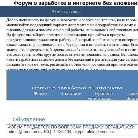
Форум о заработке в интернете без вложени
денег.
Активные темы
Добро пожаловать на форум о заработке и работе в интернете, на котором
можно найти подходящий вариант дополнительной подработки на дому с
высоким доходом помимо основной работы, не вкладывая собственных ден
На форуме вы найдете полезную информацию про сайты и проекты,
предоставляющие удаленную работу и быстрый заработок в сети интернет,
также сможете участвовать в их обсуждении и оставлять свои отзывы. Есл
знаете, что определенный проект или сайт не платит, то указывайте в теме 
это лохотрон, чтобы другие пользователи не попались на развод. Вы смож
начать зарабатывать легкие деньги без вложений и регистрации уже сегодн
Создавайте новые темы, размещайте объявления со своими пригласительн
ссылками и первая прибыль не заставит себя долго ждать.
Форум о заработке в интернете
Форум
Участники
Правила
Поис
Регистрация
Войт
Объявление
ФОРУМ ПРОДАЕТСЯ! ПО ВОПРОСАМ ПРОДАЖИ ОБРАЩАТЬСЯ:
admin@forumbb.ru, ICQ: 1-130-134, skype: alex_derenchuk.