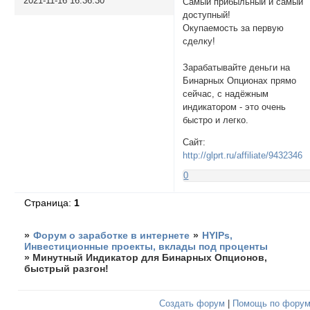
2021-11-16 16:36:30
Самый прибыльный и самый
доступный!
Окупаемость за первую
сделку!
Зарабатывайте деньги на
Бинарных Опционах прямо
сейчас, с надёжным
индикатором - это очень
быстро и легко.
Сайт:
http://glprt.ru/affiliate/9432346
0
Страница:
1
»
Форум о заработке в интернете
»
HYIPs,
Инвестиционные проекты, вклады под проценты
»
Минутный Индикатор для Бинарных Опционов,
быстрый разгон!
Создать форум
|
Помощь по фору