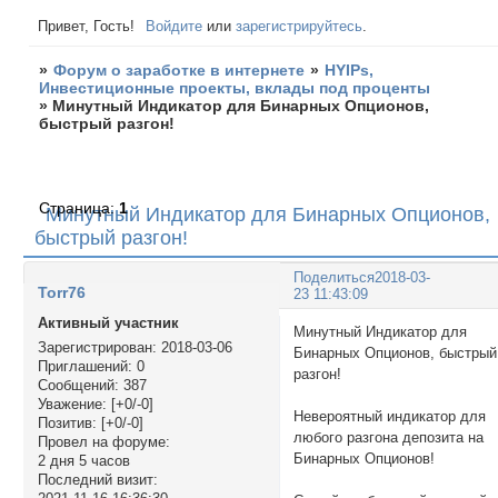
Привет, Гость!
Войдите
или
зарегистрируйтесь
.
»
Форум о заработке в интернете
»
HYIPs,
Инвестиционные проекты, вклады под проценты
»
Минутный Индикатор для Бинарных Опционов,
быстрый разгон!
Страница:
1
Минутный Индикатор для Бинарных Опционов,
быстрый разгон!
Поделиться
2018-03-
Torr76
23 11:43:09
Активный участник
Минутный Индикатор для
Зарегистрирован
: 2018-03-06
Бинарных Опционов, быстрый
Приглашений:
0
разгон!
Сообщений:
387
Уважение:
[+0/-0]
Невероятный индикатор для
Позитив:
[+0/-0]
любого разгона депозита на
Провел на форуме:
Бинарных Опционов!
2 дня 5 часов
Последний визит: