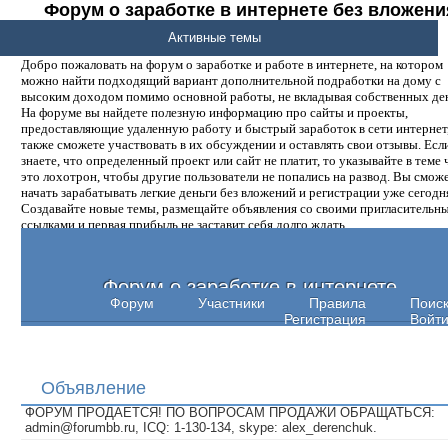
Форум о заработке в интернете без вложени
денег.
Активные темы
Добро пожаловать на форум о заработке и работе в интернете, на котором
можно найти подходящий вариант дополнительной подработки на дому с
высоким доходом помимо основной работы, не вкладывая собственных ден
На форуме вы найдете полезную информацию про сайты и проекты,
предоставляющие удаленную работу и быстрый заработок в сети интернет,
также сможете участвовать в их обсуждении и оставлять свои отзывы. Есл
знаете, что определенный проект или сайт не платит, то указывайте в теме 
это лохотрон, чтобы другие пользователи не попались на развод. Вы смож
начать зарабатывать легкие деньги без вложений и регистрации уже сегодн
Создавайте новые темы, размещайте объявления со своими пригласительн
ссылками и первая прибыль не заставит себя долго ждать.
Форум о заработке в интернете
Форум
Участники
Правила
Поис
Регистрация
Войт
Объявление
ФОРУМ ПРОДАЕТСЯ! ПО ВОПРОСАМ ПРОДАЖИ ОБРАЩАТЬСЯ:
admin@forumbb.ru, ICQ: 1-130-134, skype: alex_derenchuk.