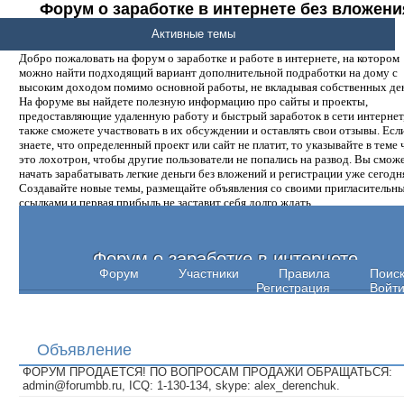
Форум о заработке в интернете без вложени
денег.
Активные темы
Добро пожаловать на форум о заработке и работе в интернете, на котором
можно найти подходящий вариант дополнительной подработки на дому с
высоким доходом помимо основной работы, не вкладывая собственных ден
На форуме вы найдете полезную информацию про сайты и проекты,
предоставляющие удаленную работу и быстрый заработок в сети интернет,
также сможете участвовать в их обсуждении и оставлять свои отзывы. Есл
знаете, что определенный проект или сайт не платит, то указывайте в теме 
это лохотрон, чтобы другие пользователи не попались на развод. Вы смож
начать зарабатывать легкие деньги без вложений и регистрации уже сегодн
Создавайте новые темы, размещайте объявления со своими пригласительн
ссылками и первая прибыль не заставит себя долго ждать.
Форум о заработке в интернете
Форум
Участники
Правила
Поис
Регистрация
Войт
Объявление
ФОРУМ ПРОДАЕТСЯ! ПО ВОПРОСАМ ПРОДАЖИ ОБРАЩАТЬСЯ:
admin@forumbb.ru, ICQ: 1-130-134, skype: alex_derenchuk.