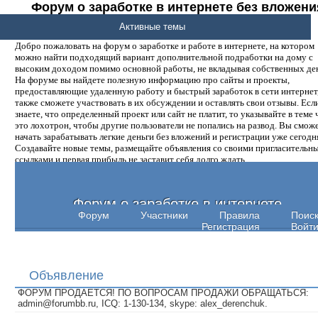
Форум о заработке в интернете без вложени
денег.
Активные темы
Добро пожаловать на форум о заработке и работе в интернете, на котором
можно найти подходящий вариант дополнительной подработки на дому с
высоким доходом помимо основной работы, не вкладывая собственных ден
На форуме вы найдете полезную информацию про сайты и проекты,
предоставляющие удаленную работу и быстрый заработок в сети интернет,
также сможете участвовать в их обсуждении и оставлять свои отзывы. Есл
знаете, что определенный проект или сайт не платит, то указывайте в теме 
это лохотрон, чтобы другие пользователи не попались на развод. Вы смож
начать зарабатывать легкие деньги без вложений и регистрации уже сегодн
Создавайте новые темы, размещайте объявления со своими пригласительн
ссылками и первая прибыль не заставит себя долго ждать.
Форум о заработке в интернете
Форум
Участники
Правила
Поис
Регистрация
Войт
Объявление
ФОРУМ ПРОДАЕТСЯ! ПО ВОПРОСАМ ПРОДАЖИ ОБРАЩАТЬСЯ:
admin@forumbb.ru, ICQ: 1-130-134, skype: alex_derenchuk.