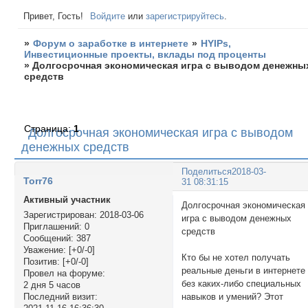
Привет, Гость!
Войдите
или
зарегистрируйтесь
.
»
Форум о заработке в интернете
»
HYIPs,
Инвестиционные проекты, вклады под проценты
»
Долгосрочная экономическая игра с выводом денежны
средств
Страница:
1
Долгосрочная экономическая игра с выводом
денежных средств
Поделиться
2018-03-
Torr76
31 08:31:15
Активный участник
Долгосрочная экономическая
Зарегистрирован
: 2018-03-06
игра с выводом денежных
Приглашений:
0
средств
Сообщений:
387
Уважение:
[+0/-0]
Кто бы не хотел получать
Позитив:
[+0/-0]
реальные деньги в интернете
Провел на форуме:
без каких-либо специальных
2 дня 5 часов
навыков и умений? Этот
Последний визит: