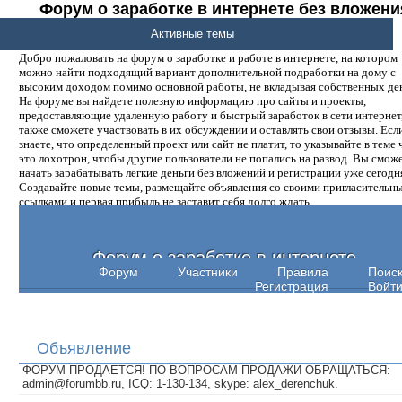
Форум о заработке в интернете без вложени
денег.
Активные темы
Добро пожаловать на форум о заработке и работе в интернете, на котором
можно найти подходящий вариант дополнительной подработки на дому с
высоким доходом помимо основной работы, не вкладывая собственных ден
На форуме вы найдете полезную информацию про сайты и проекты,
предоставляющие удаленную работу и быстрый заработок в сети интернет,
также сможете участвовать в их обсуждении и оставлять свои отзывы. Есл
знаете, что определенный проект или сайт не платит, то указывайте в теме 
это лохотрон, чтобы другие пользователи не попались на развод. Вы смож
начать зарабатывать легкие деньги без вложений и регистрации уже сегодн
Создавайте новые темы, размещайте объявления со своими пригласительн
ссылками и первая прибыль не заставит себя долго ждать.
Форум о заработке в интернете
Форум
Участники
Правила
Поис
Регистрация
Войт
Объявление
ФОРУМ ПРОДАЕТСЯ! ПО ВОПРОСАМ ПРОДАЖИ ОБРАЩАТЬСЯ:
admin@forumbb.ru, ICQ: 1-130-134, skype: alex_derenchuk.